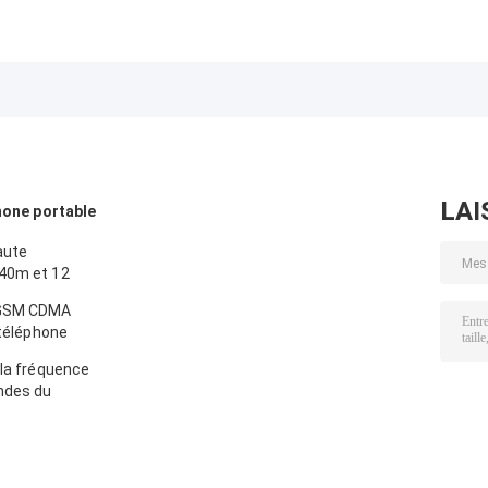
LAI
phone portable
aute
 40m et 12
i GPS Lojack
 GSM CDMA
 téléphone
 la fréquence
ndes du
léphone