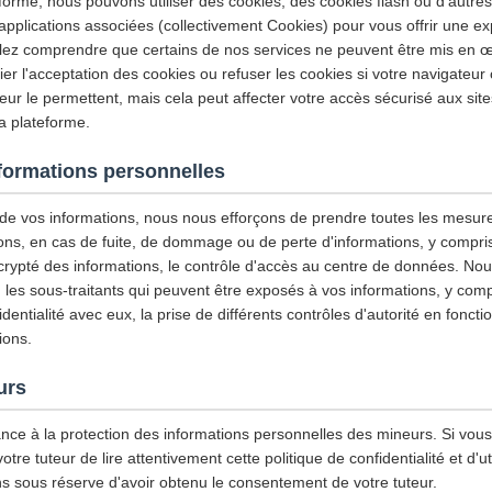
eforme, nous pouvons utiliser des cookies, des cookies flash ou d'autre
applications associées (collectivement Cookies) pour vous offrir une exp
llez comprendre que certains de nos services ne peuvent être mis en œ
r l'acceptation des cookies ou refuser les cookies si votre navigateur 
ur le permettent, mais cela peut affecter votre accès sécurisé aux site
la plateforme.
nformations personnelles
é de vos informations, nous nous efforçons de prendre toutes les mesur
ons, en cas de fuite, de dommage ou de perte d'informations, y compris, 
 crypté des informations, le contrôle d'accès au centre de données. N
les sous-traitants qui peuvent être exposés à vos informations, y compri
entialité avec eux, la prise de différents contrôles d'autorité en foncti
ions.
urs
nce à la protection des informations personnelles des mineurs. Si vou
e tuteur de lire attentivement cette politique de confidentialité et d'ut
ns sous réserve d'avoir obtenu le consentement de votre tuteur.