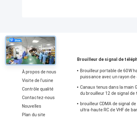
À propos
Brouilleur de signal de télé
Brouilleur portable de 60W h
À propos de nous
puissance avec un rayon de
Visite de l'usine
canaux pour 2G 3G 4G 5G WiF
Canaux tenus dans la main
Contrôle qualité
du brouilleur 12 de signal de
Contactez-nous
portable de 2.4g 5.8g
brouilleur CDMA de signal de
Nouvelles
ultra-haute RC de VHF de ba
Plan du site
brouilleur 12 de signal du té
portable 56W