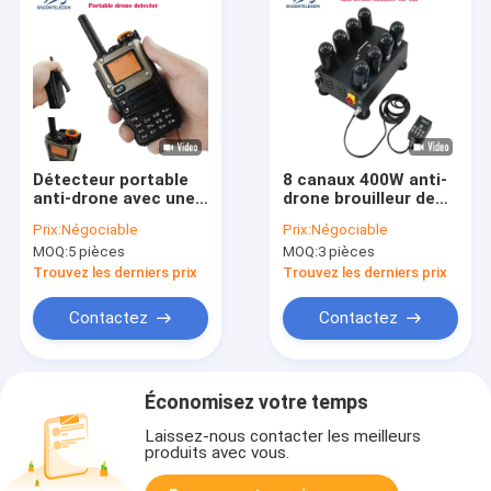
Détecteur portable
8 canaux 400W anti-
anti-drone avec une
drone brouilleur de
fréquence de 700 à 6
signal avec 1.5G 2.4G
Prix:
Négociable
Prix:
Négociable
GHz et une distance
5.8G 5.2G FPV pour
MOQ:
5 pièces
MOQ:
3 pièces
de détection de 800
voiture
m
Trouvez les derniers prix
Trouvez les derniers prix
Contactez
Contactez
Économisez votre temps
Laissez-nous contacter les meilleurs
produits avec vous.