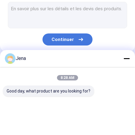
module de brouilleur anti-drone
détecteur anti-drones
Brouilleur de signal de Wifi
Continuer
Brouilleur portatif de signal
Brouilleurs de téléphone portable de prison
Jena
Nos Catégories
Un brouilleur GPS pour téléphone portable
8:28 AM
brouilleur de signal de puissance élevée
Good day, what product are you looking for?
Brouilleur monté sur véhicule
Brouilleur de Manpack
Brouilleur de signal
Brouilleur de signal
module de brou
Détecteur de bombes de convoi
de téléphone
de téléphone
anti-drone
portable
portable