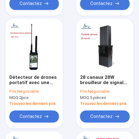
Contactez
Contactez
Détecteur de drones
28 canaux 28W
portatif avec une
brouilleur de signal
plage de fréquences
portable avec 27
Prix:
Négociable
Prix:
Négociable
de 100 à 6000 MHz et
antennes pour le
MOQ:
2pcs
MOQ:
5 pièces
une distance de
blocage du signal
détection de 3 km
sans fil
Trouvez les derniers prix
Trouvez les derniers prix
pour la détection de
FPV
Contactez
Contactez