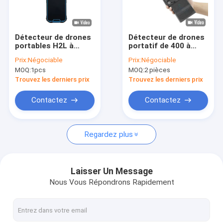
Le spectacle VR
À propos de nous
Détecteur de drones
Détecteur de drones
portables H2L à
portatif de 400 à
Visite de l'usine
portée de 1,5 km
6000 MHz avec une
Prix:
Négociable
Prix:
Négociable
avec une fréquence
portée de 2 km et
MOQ:
1pcs
MOQ:
2 pièces
de 100 à 6 GHz pour
une couverture à
Contrôle qualité
la détection de
360° pour les drones
Trouvez les derniers prix
Trouvez les derniers prix
signaux FPV
UAV et FPV
Contactez-nous
Contactez
Contactez
Nouvelles
Regardez plus
Les affaires
Laisser Un Message
Nous Vous Répondrons Rapidement
Brouilleur de signal de téléphone portable
Brouilleur de signal de téléphone portable