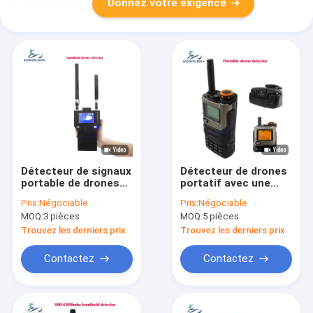
Donnez votre exigence
Détecteur de signaux
Détecteur de drones
portable de drones
portatif avec une
sans pilote avec une
plage de détection
Prix:
Négociable
Prix:
Négociable
distance de
de 600 à 800 m, une
MOQ:
3 pièces
MOQ:
5 pièces
détection de 1,5 km à
bande de fréquences
2 km et une plage de
de 700 MHz à 6 GHz
Trouvez les derniers prix
Trouvez les derniers prix
fréquences de 400 à
et un angle de travail
6000 MHz
de 360 degrés
Contactez
Contactez