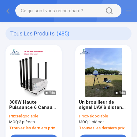
Tous Les Produits
(485)
300W Haute
Un brouilleur de
Puissance 6 Canaux
signal UAV à distance
Brouilleur Anti-Drone
de 360 degrés avec
Prix:
Négociable
Prix:
Négociable
Monté sur Véhicule
détection à bande
MOQ:
3 pièces
MOQ:
1 pièces
pour Utilisation en
complète pour le
Voiture
système de
Trouvez les derniers prix
Trouvez les derniers prix
compteur de drones