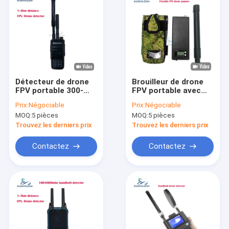
Détecteur de drone
Brouilleur de drone
FPV portable 300-
FPV portable avec
6200MHz avec une
portée de 1,5 km et
Prix:
Négociable
Prix:
Négociable
portée de détection
haute puissance de
MOQ:
5 pièces
MOQ:
5 pièces
de 1 à 2 km
50 W pour le
brouillage de signal
Trouvez les derniers prix
Trouvez les derniers prix
anti-drone UAV
Contactez
Contactez
À la maison
Produits
Vidéos