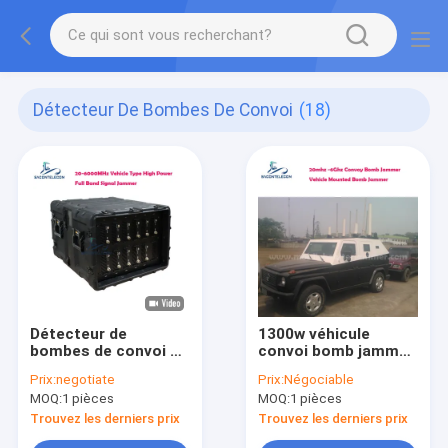
Détecteur De Bombes De Convoi
(18)
Détecteur de
1300w véhicule
bombes de convoi à
convoi bomb jammer
bande complète 20 -
DDS 20-2700mhz 13
Prix:
negotiate
Prix:
Négociable
6000MHz Type de
canaux
MOQ:
1 pièces
MOQ:
1 pièces
véhicule Haute
puissance 720w
Trouvez les derniers prix
Trouvez les derniers prix