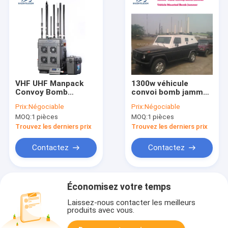
VHF UHF Manpack
1300w véhicule
Convoy Bomb
convoi bomb jammer
Jammer VSWR 400w
DDS 20-2700mhz 13
Prix:
Négociable
Prix:
Négociable
DC28V Source de
canaux
MOQ:
1 pièces
MOQ:
1 pièces
signal DDS
Trouvez les derniers prix
Trouvez les derniers prix
Contactez
Contactez
Économisez votre temps
Laissez-nous contacter les meilleurs
produits avec vous.