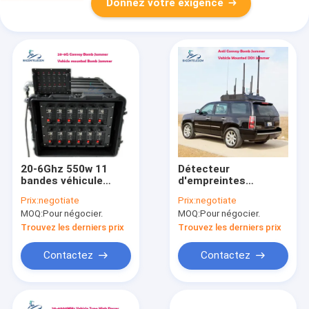
Donnez votre exigence
20-6Ghz 550w 11
Détecteur
bandes véhicule
d'empreintes
convoi bombe
digitales pour
Prix:
negotiate
Prix:
negotiate
brouilleur DDS convoi
convois de véhicules
MOQ:
Pour négocier.
MOQ:
Pour négocier.
système de
DDS avec puissance
brouillage
de sortie de 1000 W,
Trouvez les derniers prix
Trouvez les derniers prix
bande complète 20-3
GHz et portée de
Contactez
Contactez
brouillage de 1 km