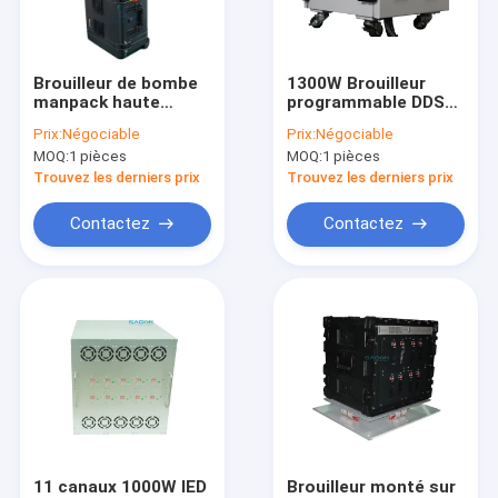
Le spectacle VR
À propos de nous
Brouilleur de bombe
1300W Brouilleur
manpack haute
programmable DDS
Visite de l'usine
puissance 500W avec
avec brouillage pleine
Prix:
Négociable
Prix:
Négociable
10 antennes et
bande 20-3000MHz
MOQ:
1 pièces
MOQ:
1 pièces
portée de 300m pour
et 13 antennes
Contrôle qualité
la protection de
omnidirectionnelles
Trouvez les derniers prix
Trouvez les derniers prix
convoi
Contactez-nous
Contactez
Contactez
Nouvelles
Les affaires
Brouilleur de signal de téléphone portable
Brouilleur de signal de téléphone portable
11 canaux 1000W IED
Brouilleur monté sur