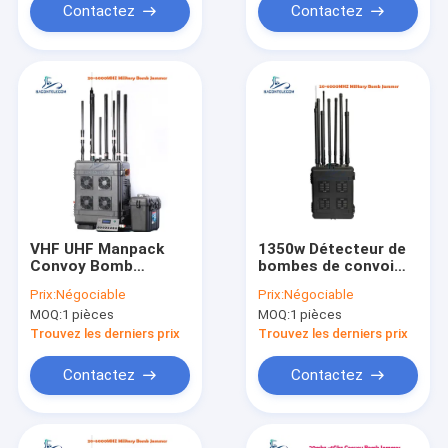
Contactez
Contactez
VHF UHF Manpack
1350w Détecteur de
Convoy Bomb
bombes de convoi
Jammer VSWR 400w
militaire 20 bandes
Prix:
Négociable
Prix:
Négociable
DC28V Source de
20-6000mhz
MOQ:
1 pièces
MOQ:
1 pièces
signal DDS
Trouvez les derniers prix
Trouvez les derniers prix
Contactez
Contactez