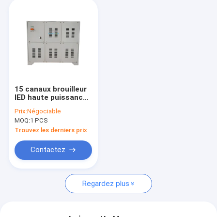
15 canaux brouilleur
IED haute puissance
avec puissance de
Prix:
Négociable
sortie de 1135 W et
MOQ:
1 PCS
fréquence de bande
complète de 20 MHz
Trouvez les derniers prix
- 6 GHz
Contactez
Regardez plus