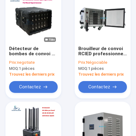
Détecteur de
Brouilleur de convoi
bombes de convoi à
RCIED professionnel
bande complète 20 -
1000W avec
Prix:
negotiate
Prix:
Négociable
6000MHz Type de
brouillage de bande
MOQ:
1 pièces
MOQ:
1 pièces
véhicule Haute
complète 20-
puissance 720w
6000MHz et portée
Trouvez les derniers prix
Trouvez les derniers prix
de 600m
Contactez
Contactez
À la maison
Produits
Vidéos