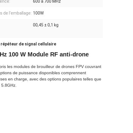
ence:
600 à 700 MHz
ls de l'emballage:
100W
00,45 ± 0,1 kg
:
,
répéteur de signal cellulaire
MHz 100 W Module RF anti-drone
pris les modules de brouilleur de drones FPV couvrant
ptions de puissance disponibles comprennent
es en charge, avec des options populaires telles que
 5.8GHz.