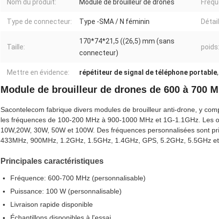
Nom du produit:
Module de brouilleur de drones
Fréqu
Type de connecteur:
Type -SMA / N féminin
Détai
170*74*21,5 ((26,5) mm (sans
Taille:
poids
connecteur)
Mettre en évidence:
répétiteur de signal de téléphone portable
Module de brouilleur de drones de 600 à 700 
Sacontelecom fabrique divers modules de brouilleur anti-drone, y com
les fréquences de 100-200 MHz à 900-1000 MHz et 1G-1.1GHz. Les o
10W,20W, 30W, 50W et 100W. Des fréquences personnalisées sont pris
433MHz, 900MHz, 1.2GHz, 1.5GHz, 1.4GHz, GPS, 5.2GHz, 5.5GHz et
Principales caractéristiques
Fréquence: 600-700 MHz (personnalisable)
Puissance: 100 W (personnalisable)
Livraison rapide disponible
Échantillons disponibles à l'essai