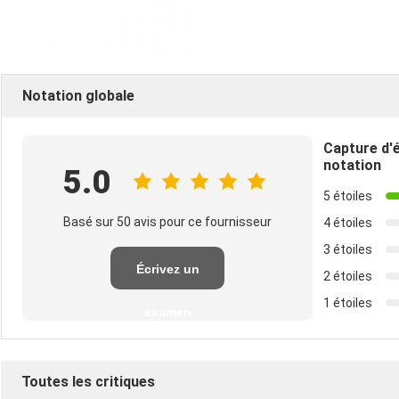
Notation globale
Capture d'
notation
5.0
5 étoiles
Basé sur 50 avis pour ce fournisseur
4 étoiles
3 étoiles
Écrivez un
2 étoiles
1 étoiles
examen
Toutes les critiques