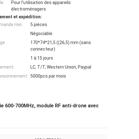
e:
Pour l'utilisation des appareils
électroménagers
ement et expédition:
mande min:
5 pièces
Négociable
ge:
170*74*21,5 ((26,5) mm (sans
connecteur)
1 à 15 jours
iement:
LC, T/T, Western Union, Paypal
ovisionnement:
5000pcs par mois
tie 600-700MHz, module RF anti-drone avec