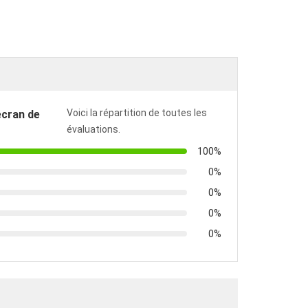
Voici la répartition de toutes les
écran de
évaluations.
100%
0%
0%
0%
0%