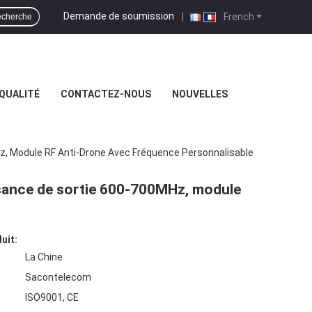
Demande de soumission
|
French
cherche
QUALITÉ
CONTACTEZ-NOUS
NOUVELLES
z, Module RF Anti-Drone Avec Fréquence Personnalisable
ssance de sortie 600-700MHz, module
uit:
La Chine
Sacontelecom
ISO9001, CE