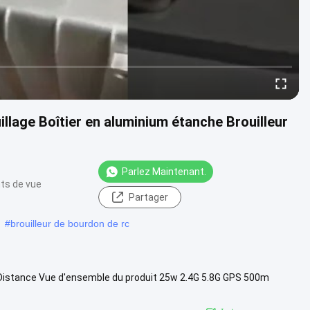
llage Boîtier en aluminium étanche Brouilleur
Parlez Maintenant.
ts de vue
Partager
#
brouilleur de bourdon de rc
0m Distance Vue d'ensemble du produit 25w 2.4G 5.8G GPS 500m
...
Voir plus