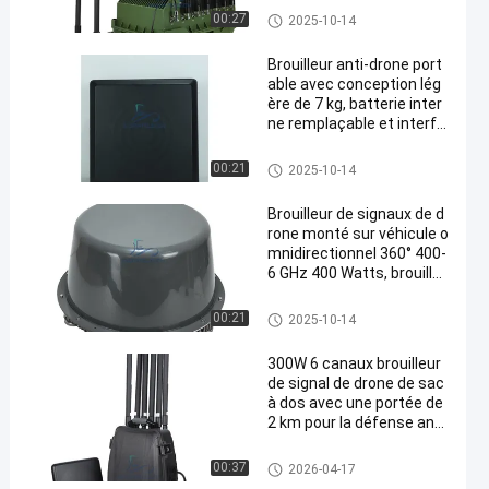
Brouilleur de signal de drone
00:27
2025-10-14
Brouilleur anti-drone port
able avec conception lég
ère de 7 kg, batterie inter
ne remplaçable et interfé
rence directionnelle pour l
e blocage du signal des dr
Brouilleur de signal de drone
00:21
2025-10-14
ones
Brouilleur de signaux de d
rone monté sur véhicule o
mnidirectionnel 360° 400-
6 GHz 400 Watts, brouille
ur de drone (UAV)
Brouilleur de signal de drone
00:21
2025-10-14
300W 6 canaux brouilleur
de signal de drone de sac
à dos avec une portée de
2 km pour la défense anti
-drone
Brouilleur de signal de drone
00:37
2026-04-17