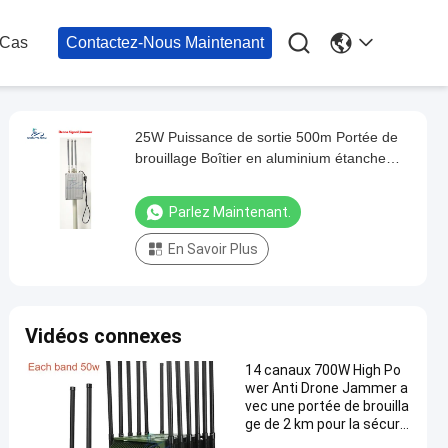

Cas
Contactez-Nous Maintenant
25W Puissance de sortie 500m Portée de
brouillage Boîtier en aluminium étanche
Brouilleur de signal de drone Dispositif anti-
drone
Parlez Maintenant.
En Savoir Plus
Vidéos connexes
14 canaux 700W High Po
wer Anti Drone Jammer a
vec une portée de brouilla
ge de 2 km pour la sécurit
é extérieure