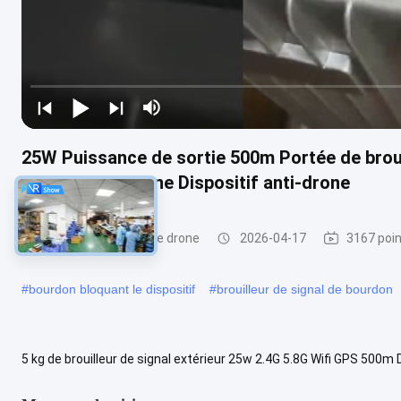
25W Puissance de sortie 500m Portée de broui
de signal de drone Dispositif anti-drone
Brouilleur de signal de drone
2026-04-17
3167 poin
#
bourdon bloquant le dispositif
#
brouilleur de signal de bourdon
5 kg de brouilleur de signal extérieur 25w 2.4G 5.8G Wifi GPS 50
Distance 5kgs Détecteur de signal de drone extérieur Fabricant Ce 