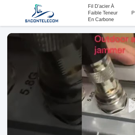
Fil D'acier À
Faible Teneur
P
En Carbone