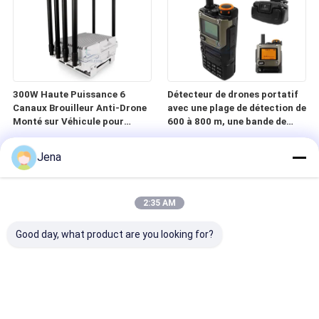
300W Haute Puissance 6
Détecteur de drones portatif
Canaux Brouilleur Anti-Drone
avec une plage de détection de
Monté sur Véhicule pour
600 à 800 m, une bande de
Utilisation en Voiture
fréquences de 700 MHz à 6
GHz et un angle de travail de
Jena
360 degrés
2:35 AM
Good day, what product are you looking for?
Détecteur de drone FPV
Brouilleur de drone FPV
portable 300-6200MHz avec
portable avec portée de 1,5
une portée de détection de 1 à
km et haute puissance de 50 W