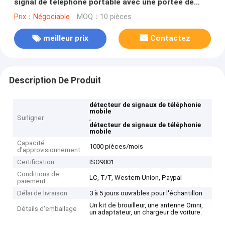
signal de téléphone portable avec une portée de
brouillage de 40 m pour une utilisation en intérieur
Prix：Négociable
MOQ：10 pièces
meilleur prix
Contactez
Description De Produit
détecteur de signaux de téléphonie
mobile
Surligner
,
détecteur de signaux de téléphonie
mobile
Capacité
1000 pièces/mois
d'approvisionnement
Certification
ISO9001
Conditions de
LC, T/T, Western Union, Paypal
paiement
Délai de livraison
3 à 5 jours ouvrables pour l'échantillon
Un kit de brouilleur, une antenne Omni,
Détails d'emballage
un adaptateur, un chargeur de voiture.