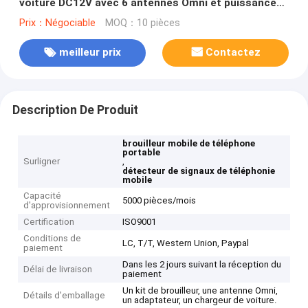
voiture DC12V avec 6 antennes Omni et puissance
de sortie de 15 W pour salles de conférence
Prix：Négociable
MOQ：10 pièces
meilleur prix
Contactez
Description De Produit
brouilleur mobile de téléphone
portable
Surligner
,
détecteur de signaux de téléphonie
mobile
Capacité
5000 pièces/mois
d'approvisionnement
Certification
ISO9001
Conditions de
LC, T/T, Western Union, Paypal
paiement
Dans les 2 jours suivant la réception du
Délai de livraison
paiement
Un kit de brouilleur, une antenne Omni,
Détails d'emballage
un adaptateur, un chargeur de voiture.