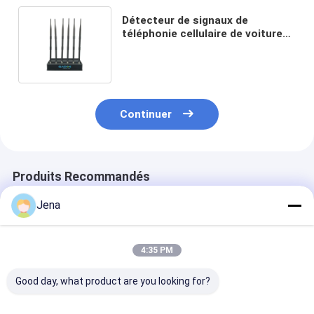
Détecteur de signaux de
téléphonie cellulaire de voiture
DC12V avec 6 antennes Omni et
puissance de sortie de 15 W pour
salles de conférence
Continuer
Produits Recommandés
Jena
4:35 PM
Good day, what product are you looking for?
Bloqueur de signal
20W Puissance de
8.4W 12 anten