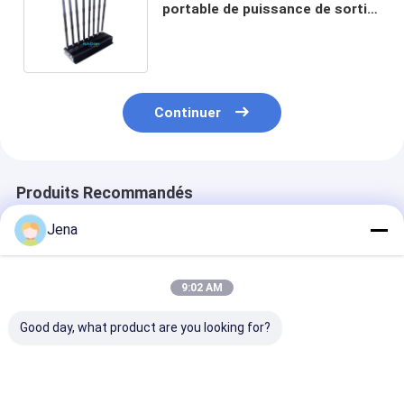
portable de puissance de sortie
de 18 W avec chargeur de
voiture 12 V CC et 8 bandes de
fréquences
Continuer
Produits Recommandés
Jena
9:02 AM
Good day, what product are you looking for?
Bloqueur de
Brouilleur de signal
14 bandes 35
brouilleur de signal
Wifi haute puissance
Puissance de s
WiFi portable avec 3
90W avec 6 bandes
Brouilleur de