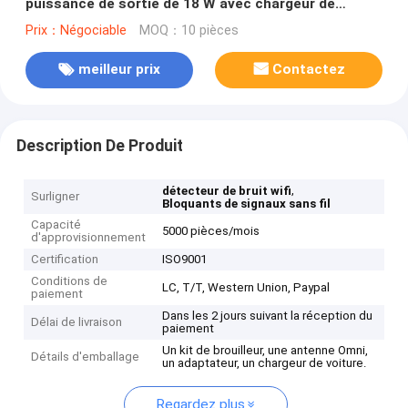
puissance de sortie de 18 W avec chargeur de
voiture 12 V CC et 8 bandes de fréquences
Prix：Négociable
MOQ：10 pièces
meilleur prix
Contactez
Description De Produit
,
détecteur de bruit wifi
Surligner
Bloquants de signaux sans fil
Capacité
5000 pièces/mois
d'approvisionnement
Certification
ISO9001
Conditions de
LC, T/T, Western Union, Paypal
paiement
Dans les 2 jours suivant la réception du
Délai de livraison
paiement
Un kit de brouilleur, une antenne Omni,
Détails d'emballage
un adaptateur, un chargeur de voiture.
Regardez plus