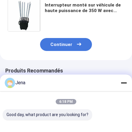
Interrupteur monté sur véhicule de
haute puissance de 350 W avec
antennes en fibre de verre de 47
dBm et portée de brouillage de 500
m
Continuer
Produits Recommandés
Jena
6:18 PM
Good day, what product are you looking for?
IP66 Détecteur
Interrupteur monté
Interrupteur 