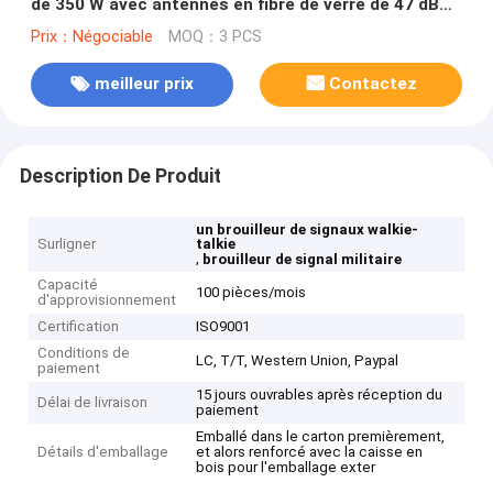
de 350 W avec antennes en fibre de verre de 47 dBm
et portée de brouillage de 500 m
Prix：Négociable
MOQ：3 PCS
meilleur prix
Contactez
Description De Produit
un brouilleur de signaux walkie-
Surligner
talkie
,
brouilleur de signal militaire
Capacité
100 pièces/mois
d'approvisionnement
Certification
ISO9001
Conditions de
LC, T/T, Western Union, Paypal
paiement
15 jours ouvrables après réception du
Délai de livraison
paiement
Emballé dans le carton premièrement,
Détails d'emballage
et alors renforcé avec la caisse en
bois pour l'emballage exter