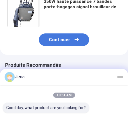
350W haute puissance 7 bandes
porte-bagages signal brouilleur de
signaux de la bombe brouilleur avec
fréquences personnalisables
Continuer
Produits Recommandés
Jena
10:51 AM
Good day, what product are you looking for?
Brouilleur de bombe
500 m rayon de
1375 Watt Dét
numérique de
brouillage 630 W
de bruit RCIE