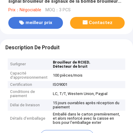
signal brouilleur de signaux de la bombe brouilleur
avec fréquences personnalisables
Prix：Négociable
MOQ：3 PCS
meilleur prix
Contactez
Description De Produit
,
Brouilleur de RCIED
Surligner
Détecteur de bruit
Capacité
100 pièces/mois
d'approvisionnement
Certification
ISO9001
Conditions de
LC, T/T, Western Union, Paypal
paiement
15 jours ouvrables après réception du
Délai de livraison
paiement
Emballé dans le carton premièrement,
Détails d'emballage
et alors renforcé avec la caisse en
bois pour l'emballage exter