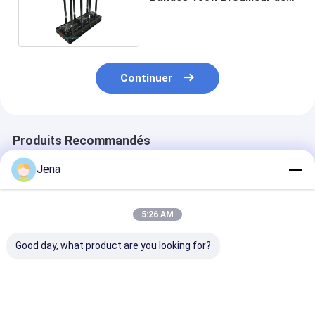
Signal Drone Haute
Puissance Brouilleur UAV
Continuer
Produits Recommandés
Jena
5:26 AM
Good day, what product are you looking for?
10KM Longue
Brouilleur de signal
Brouilleur de 
Distance
de drone UAV
UAV étanche I
Directionnelle
étanche IP55 avec un
avec rayon de
Brouilleur de Drone
rayon de brouillage
brouillage de 