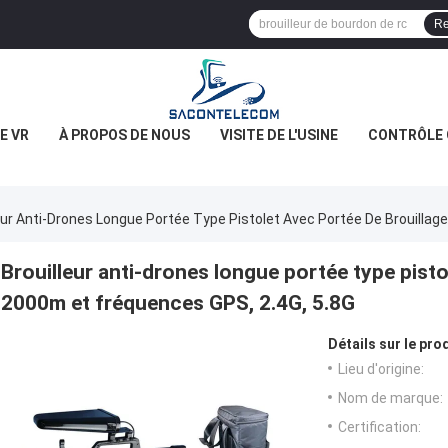
Re
E VR
À PROPOS DE NOUS
VISITE DE L'USINE
CONTRÔLE 
eur Anti-Drones Longue Portée Type Pistolet Avec Portée De Brouillag
Brouilleur anti-drones longue portée type pisto
2000m et fréquences GPS, 2.4G, 5.8G
Détails sur le prod
Lieu d'origine:
Nom de marque:
Certification: