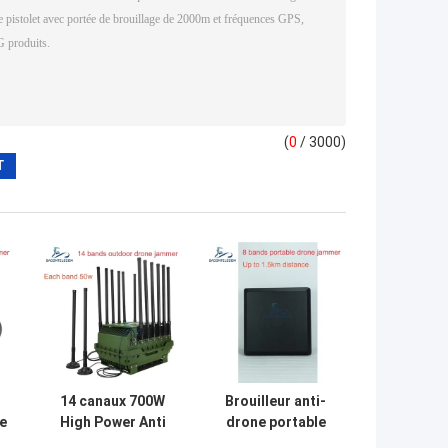
(
0
/ 3000)
14 canaux 700W
Brouilleur anti-
e
High Power Anti
drone portable
Drone Jammer
avec conception