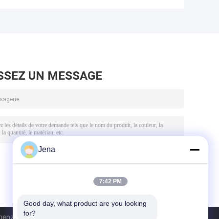
avec une portée
légère de 7 kg,
l
de brouillage de 2
batterie interne
z
km pour la
remplaçable et
sécurité
interférence
extérieure
directionnelle
pour le blocage
du signal des
SSEZ UN MESSAGE
drones
Jena
7:42 PM
Good day, what product are you looking 
for?
enzhen Sacon Telecom Co., Ltd. All Rights Reserved.