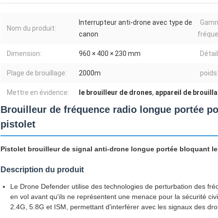
Interrupteur anti-drone avec type de
Gamm
Nom du produit:
canon
fréqu
Dimension:
960 × 400 × 230 mm
Détai
Plage de brouillage:
2000m
poids
Mettre en évidence:
le brouilleur de drones
,
appareil de brouill
Brouilleur de fréquence radio longue portée p
pistolet
Pistolet brouilleur de signal anti-drone longue portée bloquant l
Description du produit
Le Drone Defender utilise des technologies de perturbation des fré
en vol avant qu'ils ne représentent une menace pour la sécurité civi
2.4G, 5.8G et ISM, permettant d'interférer avec les signaux des d