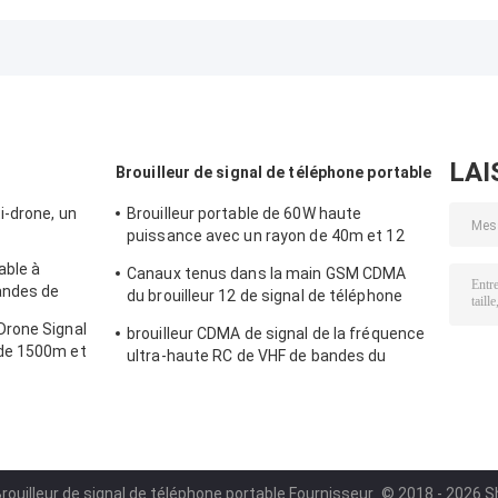
5000 mAh et
puissance 3 km
véhicule
portée de 2 km
avec 6 canaux
omnidirectionne
pour le blocage
pour la défense
360° 400-6 GH
des signaux UAV
anti-drone UAV
400 Watts,
brouilleur de
drone (UAV)
LAI
Brouilleur de signal de téléphone portable
-drone, un
Brouilleur portable de 60W haute
puissance avec un rayon de 40m et 12
canaux pour 2G 3G 4G 5G WiFi GPS Lojack
able à
Canaux tenus dans la main GSM CDMA
andes de
du brouilleur 12 de signal de téléphone
portable de 2.4g 5.8g
rone Signal
brouilleur CDMA de signal de la fréquence
de 1500m et
ultra-haute RC de VHF de bandes du
uence
brouilleur 12 de signal du téléphone
portable 56W
rouilleur de signal de téléphone portable Fournisseur.
© 2018 - 2026 Sh