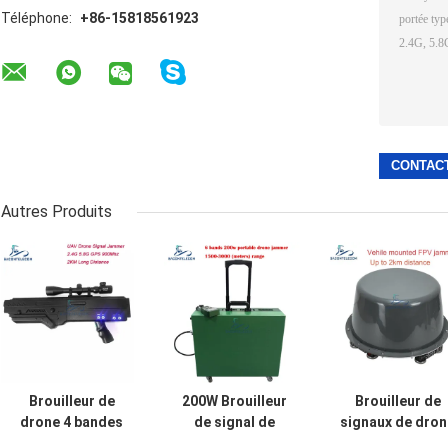
Téléphone:
+86-15818561923
Autres Produits
Brouilleur de
200W Brouilleur
Brouilleur de
drone 4 bandes
de signal de
signaux de dron
avec batterie de
drone haute
monté sur