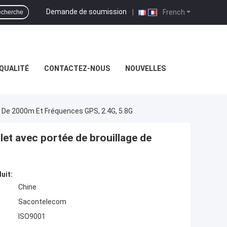
Demande de soumission
|
French
cherche
QUALITÉ
CONTACTEZ-NOUS
NOUVELLES
e De 2000m Et Fréquences GPS, 2.4G, 5.8G
let avec portée de brouillage de
uit:
Chine
Sacontelecom
ISO9001