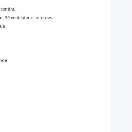
 continu
t 30 ventilateurs internes
que
ande