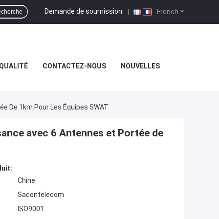
Demande de soumission
|
French
cherche
QUALITÉ
CONTACTEZ-NOUS
NOUVELLES
rtée De 1km Pour Les Équipes SWAT
sance avec 6 Antennes et Portée de
uit:
Chine
Sacontelecom
ISO9001