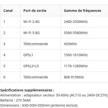
Canal
Port de sortie
Gamme de fréquences
1
Wi-Fi 2.4G
2400-2500MHz
2
Wi-Fi 5.8G
5500-5580MHz
3
Télécommande
433MHz
4
GPSL1
1560-1610MHz
5
GPSL2+L5
1170-1280MHz
6
Télécommande
868-915MHz
Spécifications supplémentaires :
Alimentation : adaptateur secteur 50-60Hz (AC110 ou 240V-DC27V)
Batterie : 27V 56Ah
Dimensions : 630×500×350mm (antenne exclue)