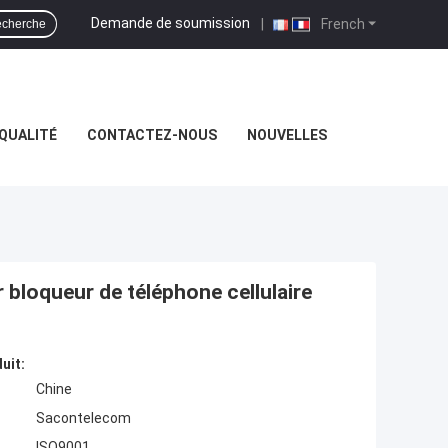
Demande de soumission
|
French
cherche
QUALITÉ
CONTACTEZ-NOUS
NOUVELLES
 bloqueur de téléphone cellulaire
uit:
Chine
Sacontelecom
ISO9001