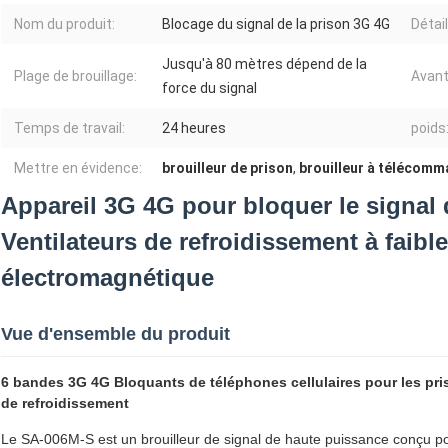
Nom du produit:
Blocage du signal de la prison 3G 4G
Détai
Jusqu'à 80 mètres dépend de la
Plage de brouillage:
Avant
force du signal
Temps de travail:
24 heures
poids
Mettre en évidence:
brouilleur de prison
,
brouilleur à télécomm
Appareil 3G 4G pour bloquer le signal 
Ventilateurs de refroidissement à faib
électromagnétique
Vue d'ensemble du produit
6 bandes 3G 4G Bloquants de téléphones cellulaires pour les pr
de refroidissement
Le SA-006M-S est un brouilleur de signal de haute puissance conçu pou