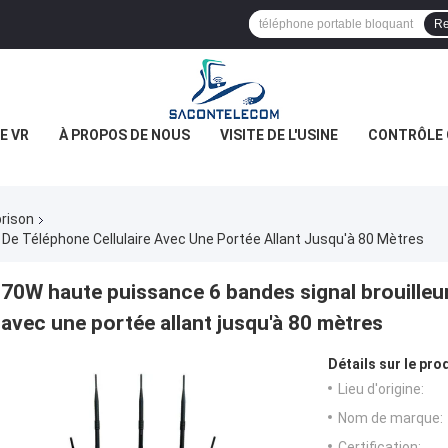
Re
E VR
À PROPOS DE NOUS
VISITE DE L'USINE
CONTRÔLE 
prison
 De Téléphone Cellulaire Avec Une Portée Allant Jusqu'à 80 Mètres
70W haute puissance 6 bandes signal brouilleur
avec une portée allant jusqu'à 80 mètres
Détails sur le prod
Lieu d'origine:
Nom de marque:
Certification: