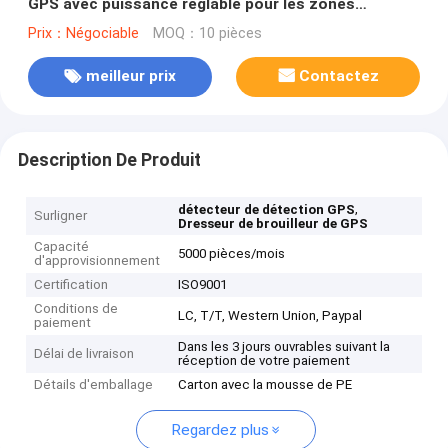
GPS avec puissance réglable pour les zones
sécurisées
Prix：Négociable
MOQ：10 pièces
meilleur prix
Contactez
Description De Produit
,
détecteur de détection GPS
Surligner
Dresseur de brouilleur de GPS
Capacité
5000 pièces/mois
d'approvisionnement
Certification
ISO9001
Conditions de
LC, T/T, Western Union, Paypal
paiement
Dans les 3 jours ouvrables suivant la
Délai de livraison
réception de votre paiement
Détails d'emballage
Carton avec la mousse de PE
Regardez plus