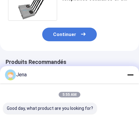
avec puissance réglable pour
les zones sécurisées
Continuer
Produits Recommandés
Jena
5:55 AM
Good day, what product are you looking for?
12 Antennes 30W
Bloqueur de
Brouilleur de s
Brouilleur GPS Haute
brouilleur GPS 6
bandes avec r
Puissance avec 50m
bandes avec une
de 30m et pui
de Portée et
puissance de sortie
de sortie de 5