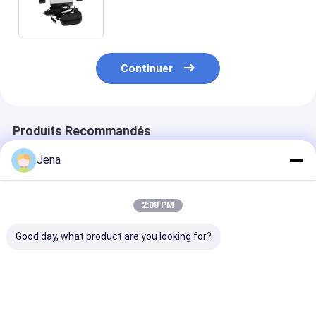
puissance de sortie de 6,5 W et 4
antennes pour une plage de
brouillage de 300 à 3000 mètres
carrés
Continuer
Produits Recommandés
Jena
2:08 PM
Good day, what product are you looking for?
12 Antennes 30W
Bloqueur de
Brouilleur de s
Brouilleur GPS Haute
brouilleur GPS 6
bandes avec r
Puissance avec 50m
bandes avec une
de 30m et pui
de Portée et
puissance de sortie
de sortie de 5
Bloqueur de Signal
de 54W et un rayon
pour le blocag
Meilleur prix
Meilleur prix
Meilleur p