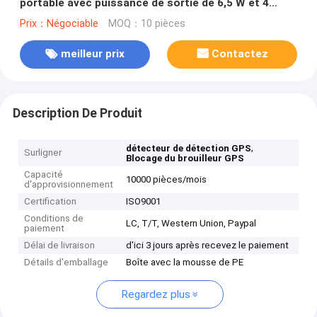
portable avec puissance de sortie de 6,5 W et 4
antennes pour une plage de brouillage de 300 à 3000
Prix：Négociable
MOQ：10 pièces
mètres carrés
meilleur prix
Contactez
Description De Produit
,
détecteur de détection GPS
Surligner
Blocage du brouilleur GPS
Capacité
10000 pièces/mois
d'approvisionnement
Certification
ISO9001
Conditions de
LC, T/T, Western Union, Paypal
paiement
Délai de livraison
d'ici 3 jours après recevez le paiement
Détails d'emballage
Boîte avec la mousse de PE
Regardez plus