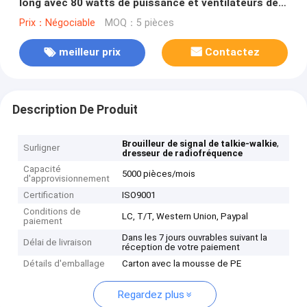
long avec 80 watts de puissance et ventilateurs de
refroidissement
Prix：Négociable
MOQ：5 pièces
meilleur prix
Contactez
Description De Produit
,
Brouilleur de signal de talkie-walkie
Surligner
dresseur de radiofréquence
Capacité
5000 pièces/mois
d'approvisionnement
Certification
ISO9001
Conditions de
LC, T/T, Western Union, Paypal
paiement
Dans les 7 jours ouvrables suivant la
Délai de livraison
réception de votre paiement
Détails d'emballage
Carton avec la mousse de PE
Regardez plus