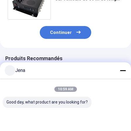
avec 80 watts de puissance et
ventilateurs de
refroidissement
Continuer
Produits Recommandés
Jena
10:59 AM
Good day, what product are you looking for?
IP66 Détecteur
Interrupteur monté
Interrupteur 
d'empreintes
sur véhicule de haute
sur véhicule a
digitales
puissance de 350 W
puissance de s
imperméable à l'eau
avec une portée de
de 120 W 8 an