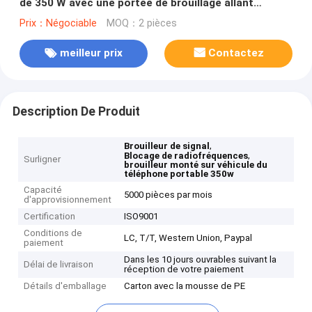
de 350 W avec une portée de brouillage allant
jusqu'à 1000 m et des antennes omni ou
Prix：Négociable
MOQ：2 pièces
directionnelles
meilleur prix
Contactez
Description De Produit
,
Brouilleur de signal
,
Blocage de radiofréquences
Surligner
brouilleur monté sur véhicule du
téléphone portable 350w
Capacité
5000 pièces par mois
d'approvisionnement
Certification
ISO9001
Conditions de
LC, T/T, Western Union, Paypal
paiement
Dans les 10 jours ouvrables suivant la
Délai de livraison
réception de votre paiement
Détails d'emballage
Carton avec la mousse de PE