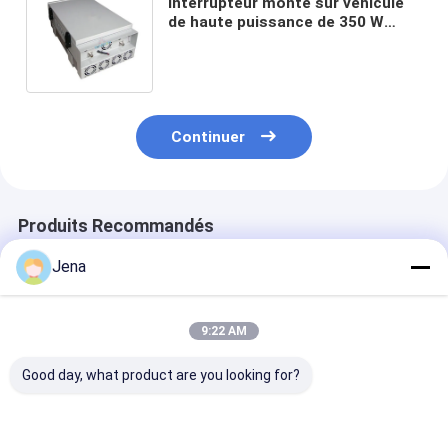
Interrupteur monté sur véhicule
de haute puissance de 350 W
avec une portée de brouillage
allant jusqu'à 1000 m et des
antennes omni ou directionnelles
Continuer
Produits Recommandés
Jena
9:22 AM
Good day, what product are you looking for?
IP66 Détecteur
Interrupteur monté
120W Brouilleu
d'empreintes
sur véhicule avec
véhicule haute