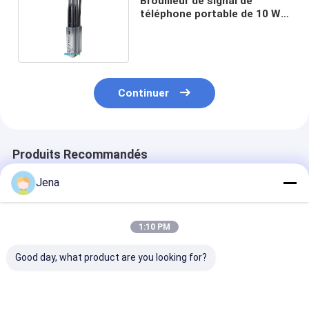
Brouilleur de signal de
téléphone portable de 10 W
avec 10 antennes et une
portée de brouillage de 30 m
Continuer
Produits Recommandés
Jena
1:10 PM
Good day, what product are you looking for?
Bloqueur de signal
20W Puissance de
8.4W 12 anten
haute puissance 30W
sortie Brouilleur de
brouilleur de s