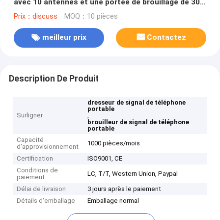
avec 10 antennes et une portée de brouillage de 30
m
Prix：discuss
MOQ：10 pièces
meilleur prix
Contactez
Description De Produit
dresseur de signal de téléphone
portable
Surligner
,
brouilleur de signal de téléphone
portable
Capacité
1000 pièces/mois
d'approvisionnement
Certification
ISO9001, CE
Conditions de
LC, T/T, Western Union, Paypal
paiement
Délai de livraison
3 jours après le paiement
Détails d'emballage
Emballage normal