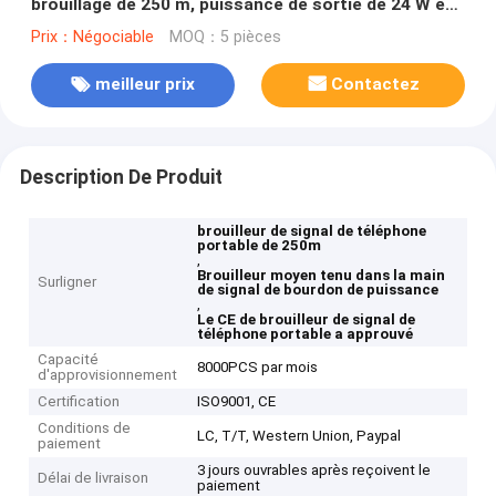
brouillage de 250 m, puissance de sortie de 24 W et
4 bandes de fréquences
Prix：Négociable
MOQ：5 pièces
meilleur prix
Contactez
Description De Produit
brouilleur de signal de téléphone
portable de 250m
,
Brouilleur moyen tenu dans la main
Surligner
de signal de bourdon de puissance
,
Le CE de brouilleur de signal de
téléphone portable a approuvé
Capacité
8000PCS par mois
d'approvisionnement
Certification
ISO9001, CE
Conditions de
LC, T/T, Western Union, Paypal
paiement
3 jours ouvrables après reçoivent le
Délai de livraison
paiement