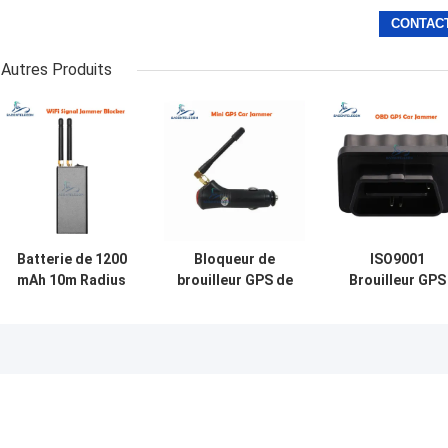
Autres Produits
Batterie de 1200
Bloqueur de
ISO9001
mAh 10m Radius
brouilleur GPS de
Brouilleur GPS
de brouillage 2
15 m de rayon
OBD léger avec 
antennes
avec une
rayon de 15 m
Brouilleur de
fréquence de
pour les signau
signal GPS Wifi
1500 à 1600 MHz
GPS L1 L2
Bloqueur de
et une
signal GPS
alimentation en
Portable
DC12V pour la