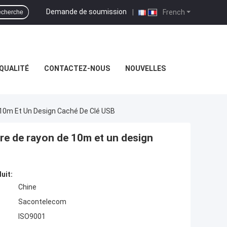
Demande de soumission
|
French
cherche
QUALITÉ
CONTACTEZ-NOUS
NOUVELLES
10m Et Un Design Caché De Clé USB
e de rayon de 10m et un design
uit:
Chine
Sacontelecom
ISO9001