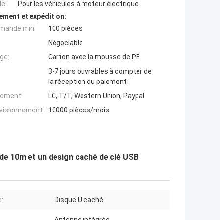
e:
Pour les véhicules à moteur électrique
ement et expédition:
mande min:
100 pièces
Négociable
ge:
Carton avec la mousse de PE
3-7 jours ouvrables à compter de
la réception du paiement
iement:
LC, T/T, Western Union, Paypal
ovisionnement:
10000 pièces/mois
e 10m et un design caché de clé USB
:
Disque U caché
Antenne intégrée