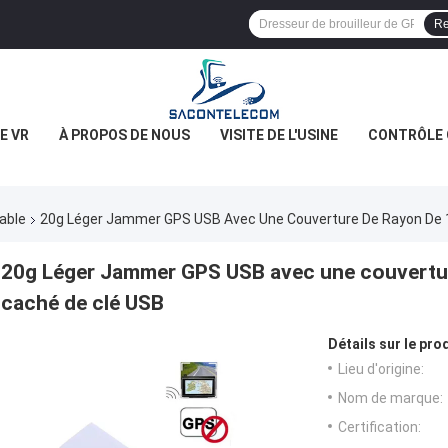
Re
E VR
À PROPOS DE NOUS
VISITE DE L'USINE
CONTRÔLE 
table
20g Léger Jammer GPS USB Avec Une Couverture De Rayon De 
20g Léger Jammer GPS USB avec une couvertur
caché de clé USB
Détails sur le prod
Lieu d'origine:
Nom de marque:
Certification: