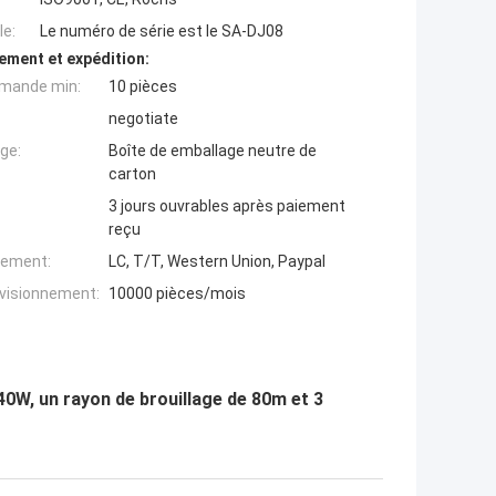
e:
Le numéro de série est le SA-DJ08
ement et expédition:
mande min:
10 pièces
negotiate
ge:
Boîte de emballage neutre de
carton
3 jours ouvrables après paiement
reçu
iement:
LC, T/T, Western Union, Paypal
ovisionnement:
10000 pièces/mois
40W, un rayon de brouillage de 80m et 3