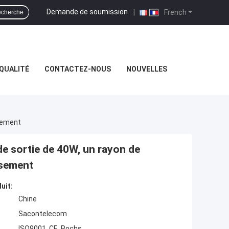
Demande de soumission
|
French
cherche
QUALITÉ
CONTACTEZ-NOUS
NOUVELLES
ssement
de sortie de 40W, un rayon de
ssement
uit:
Chine
Sacontelecom
ISO9001, CE, Rochs