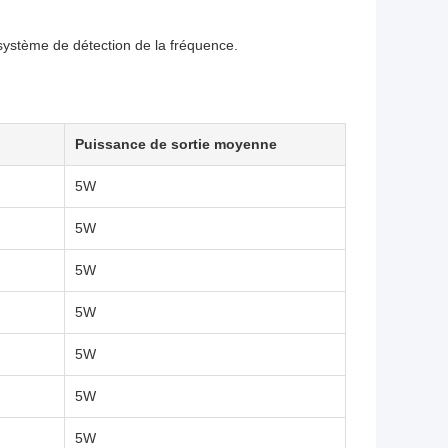
 système de détection de la fréquence.
Puissance de sortie moyenne
5W
5W
5W
5W
5W
5W
5W