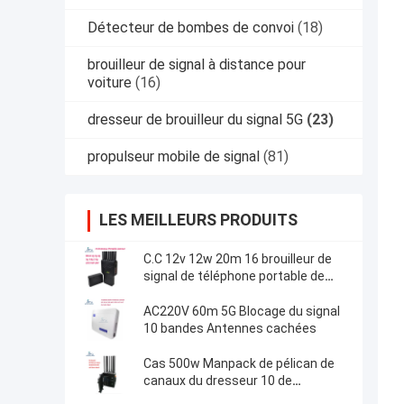
Détecteur de bombes de convoi
(18)
brouilleur de signal à distance pour
voiture
(16)
dresseur de brouilleur du signal 5G
(23)
propulseur mobile de signal
(81)
LES MEILLEURS PRODUITS
C.C 12v 12w 20m 16 brouilleur de
signal de téléphone portable de
dresseur de brouilleur de signal
des antennes 5G
AC220V 60m 5G Blocage du signal
10 bandes Antennes cachées
Cas 500w Manpack de pélican de
canaux du dresseur 10 de
brouilleur de signal de RCIED 5G