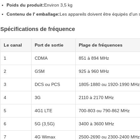
Poids du produit:
Environ 3,5 kg
Contenu de l' emballage:
Les appareils doivent être équipés d'un
Spécifications de fréquence
Le canal
Port de sortie
Plage de fréquences
1
CDMA
851 à 894 MHz
2
GSM
925 à 960 MHz
3
DCS ou PCS
1805-1880 ou 1920-1990 MHz
4
3G
2110 à 2170 MHz
5
4G1 LTE
700-803 ou 790-862 MHz
6
5G (3,5G)
3400 à 3600 MHz
7
4G Wimax
2500-2690 ou 2300-2400 MHz