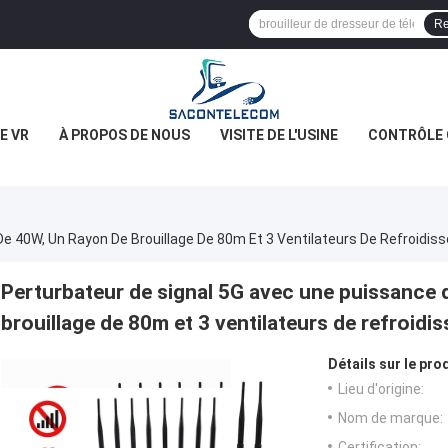
Re
E VR
À PROPOS DE NOUS
VISITE DE L'USINE
CONTRÔLE 
De 40W, Un Rayon De Brouillage De 80m Et 3 Ventilateurs De Refroidi
Perturbateur de signal 5G avec une puissance 
brouillage de 80m et 3 ventilateurs de refroidi
Détails sur le prod
Lieu d'origine:
Nom de marque:
Certification: