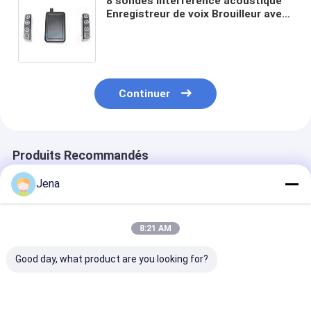
8 sondes Interférence acoustique
Enregistreur de voix Brouilleur avec
2m Distance de blindage
Enregistreur audio Bloqueur de
signal
Continuer
Produits Recommandés
Jena
8:21 AM
Good day, what product are you looking for?
28 canaux 28W
30 Watts 12 Bandes
Brouilleur de s
brouilleur de signal
Brouilleur de Signal
de téléphone