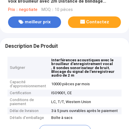
voix Brouilleur avec 2m Distance de blindage
Enregistreur audio Bloqueur de signal
Prix：negotiate
MOQ：10 pièces
meilleur prix
Contactez
Description De Produit
Interférences acoustiques avec le
brouilleur d'enregistrement vocal
Surligner
,
,
8 sondes sonorisateur de bruit
Blocage du signal de l'enregistreur
audio de 2 m
Capacité
10000 pièces par mois
d'approvisionnement
Certification
ISO9001, CE
Conditions de
LC, T/T, Western Union
paiement
Délai de livraison
3 à 5 jours ouvrables après le paiement
Détails d'emballage
Boîte à sacs