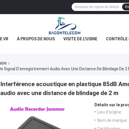
Re
E VR
À PROPOS DE NOUS
VISITE DE L'USINE
CONTRÔLE 
able
e Signal D'enregistrement Audio Avec Une Distance De Blindage De 2
Interférence acoustique en plastique 85dB Amo
audio avec une distance de blindage de 2 m
Détails sur le prod
Lieu d'origine:
Nom de marque:
Certification: