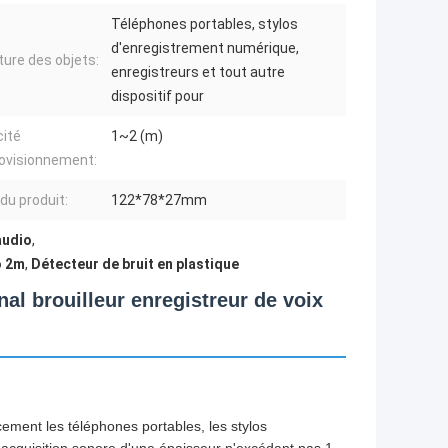
Téléphones portables, stylos
d'enregistrement numérique,
ure des objets:
enregistreurs et tout autre
dispositif pour
ité
1~2 (m)
ovisionnement:
 du produit:
122*78*27mm
audio
,
o 2m
,
Détecteur de bruit en plastique
al brouilleur enregistreur de voix
ement les téléphones portables, les stylos
d'acquisition sonore.d'une épaisseur n'excédant pas 1