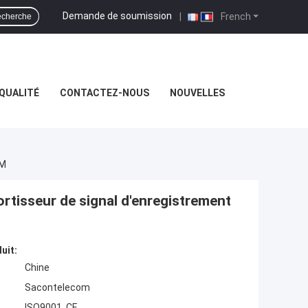
Demande de soumission
|
French
cherche
QUALITÉ
CONTACTEZ-NOUS
NOUVELLES
 M
rtisseur de signal d'enregistrement
uit:
Chine
Sacontelecom
ISO9001, CE