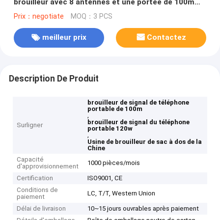
brouilleur avec 8 antennes et une portée de 100m
pour 2G 3G 4G 5G VHF UHF WiFi GPS Blocage
Prix：negotiate
MOQ：3 PCS
meilleur prix
Contactez
Description De Produit
brouilleur de signal de téléphone
portable de 100m
,
brouilleur de signal du téléphone
Surligner
portable 120w
,
Usine de brouilleur de sac à dos de la
Chine
Capacité
1000 pièces/mois
d'approvisionnement
Certification
ISO9001, CE
Conditions de
LC, T/T, Western Union
paiement
Délai de livraison
10~15 jours ouvrables après paiement