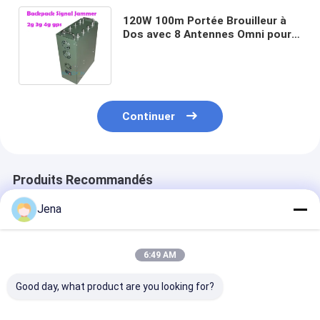
120W 100m Portée Brouilleur à
Dos avec 8 Antennes Omni pour
Blocage Signal 2G 3G 4G 5G VHF
UHF GPS
Continuer
Produits Recommandés
Jena
6:49 AM
Good day, what product are you looking for?
28 canaux 28W
30 Watts 12 Bandes
Brouilleur de s