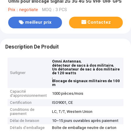
Omni pour Blocage Signal 2G 3G 4G 5G VHF UHF GPS
Prix：negotiate
MOQ：3 PCS
meilleur prix
Contactez
Description De Produit
,
Omni Antennas
,
détecteur de sacs à dos militaire
Un détonateur de sac à dos militaire
Surligner
de 120 watts
,
Blocage de signaux militaires de 100
m
Capacité
1000 pièces/mois
d'approvisionnement
Certification
ISO9001, CE
Conditions de
LC, T/T, Western Union
paiement
Délai de livraison
10~15 jours ouvrables après paiement
Détails d'emballage
Boîte de emballage neutre de carton