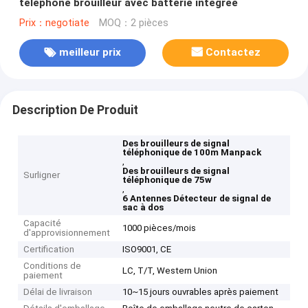
téléphone brouilleur avec batterie intégrée
Prix：negotiate
MOQ：2 pièces
meilleur prix
Contactez
Description De Produit
Des brouilleurs de signal
téléphonique de 100m Manpack
,
Des brouilleurs de signal
Surligner
téléphonique de 75w
,
6 Antennes Détecteur de signal de
sac à dos
Capacité
1000 pièces/mois
d'approvisionnement
Certification
ISO9001, CE
Conditions de
LC, T/T, Western Union
paiement
Délai de livraison
10~15 jours ouvrables après paiement