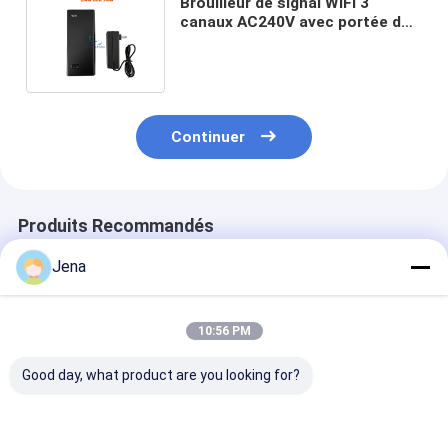
Brouilleur de signal WiFi 3
canaux AC240V avec portée de
20m et batterie portable de
4000mAH
Continuer
Produits Recommandés
Jena
10:56 PM
Good day, what product are you looking for?
Bloqueur de
Brouilleur de signal
14 bandes 35
brouilleur de signal
Wifi haute puissance
Puissance de s