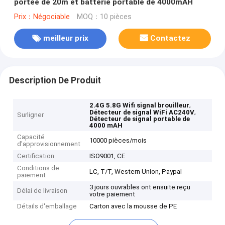
portée de 20m et batterie portable de 4000mAH
Prix：Négociable
MOQ：10 pièces
meilleur prix
Contactez
Description De Produit
,
2.4G 5.8G Wifi signal brouilleur
,
Détecteur de signal WiFi AC240V
Surligner
Détecteur de signal portable de
4000 mAH
Capacité
10000 pièces/mois
d'approvisionnement
Certification
ISO9001, CE
Conditions de
LC, T/T, Western Union, Paypal
paiement
3 jours ouvrables ont ensuite reçu
Délai de livraison
votre paiement
Détails d'emballage
Carton avec la mousse de PE