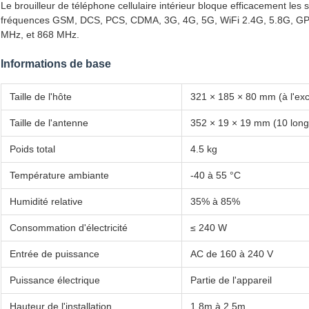
Le brouilleur de téléphone cellulaire intérieur bloque efficacement les 
fréquences GSM, DCS, PCS, CDMA, 3G, 4G, 5G, WiFi 2.4G, 5.8G, GPS
MHz, et 868 MHz.
Informations de base
Taille de l'hôte
321 × 185 × 80 mm (à l'exc
Taille de l'antenne
352 × 19 × 19 mm (10 lon
Poids total
4.5 kg
Température ambiante
-40 à 55 °C
Humidité relative
35% à 85%
Consommation d'électricité
≤ 240 W
Entrée de puissance
AC de 160 à 240 V
Puissance électrique
Partie de l'appareil
Hauteur de l'installation
1.8m à 2,5m