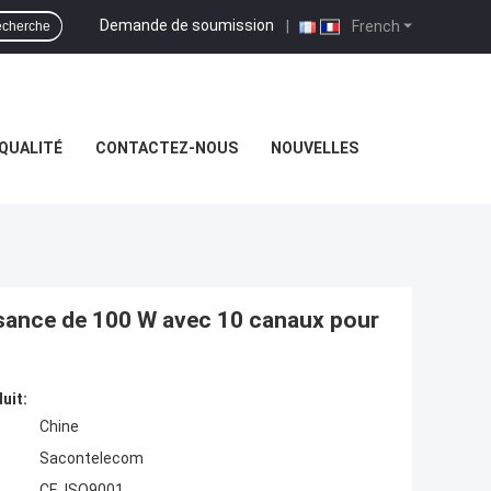
Demande de soumission
|
French
cherche
QUALITÉ
CONTACTEZ-NOUS
NOUVELLES
issance de 100 W avec 10 canaux pour
uit:
Chine
Sacontelecom
CE, ISO9001