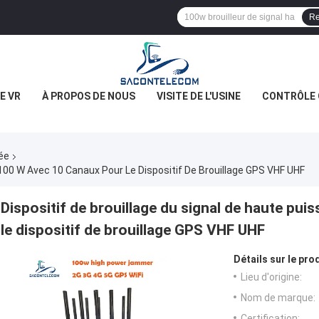
Re
E VR
À PROPOS DE NOUS
VISITE DE L'USINE
CONTRÔLE 
vée
 100 W Avec 10 Canaux Pour Le Dispositif De Brouillage GPS VHF UHF
Dispositif de brouillage du signal de haute pu
le dispositif de brouillage GPS VHF UHF
Détails sur le prod
Lieu d'origine:
Nom de marque:
Certification: