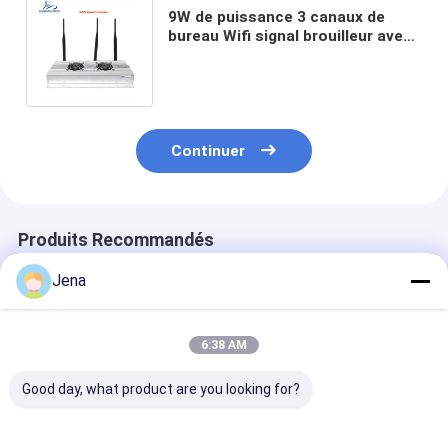
9W de puissance 3 canaux de
bureau Wifi signal brouilleur avec
une portée de 100m pour les
zones sécurisées
Continuer
Produits Recommandés
Jena
6:38 AM
Good day, what product are you looking for?
Bloqueur de
Brouilleur de signal
14 bandes 35