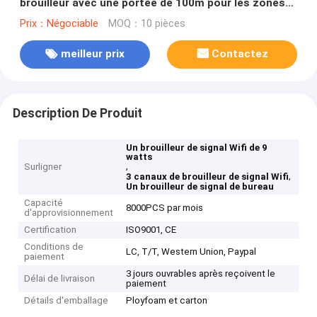
brouilleur avec une portée de 100m pour les zones
sécurisées
Prix：Négociable
MOQ：10 pièces
meilleur prix
Contactez
Description De Produit
Un brouilleur de signal Wifi de 9
watts
,
Surligner
,
3 canaux de brouilleur de signal Wifi
Un brouilleur de signal de bureau
Capacité
8000PCS par mois
d'approvisionnement
Certification
ISO9001, CE
Conditions de
LC, T/T, Western Union, Paypal
paiement
3 jours ouvrables après reçoivent le
Délai de livraison
paiement
Détails d'emballage
Ployfoam et carton