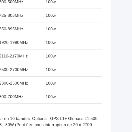
300-500MHz
100w
725-805MHz
100w
850-895MHz
100w
1920-1990MHz
100w
2110-2170MHz
100w
2500-2700MHz
100w
2300-2500MHz
100w
600-700MHz
100w
teur en 10 bandes. Options : GPS L1+ Glonass L1 500-
 80W (Peut être sans interruption de 20 à 2700