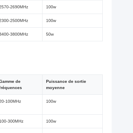
2570-2690MHz
100w
2300-2500MHz
100w
3400-3800MHz
50w
Gamme de
Puissance de sortie
fréquences
moyenne
20-100MHz
100w
100-300MHz
100w