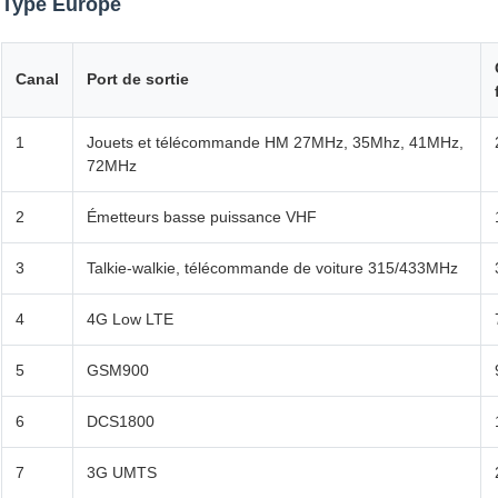
Type Europe
Canal
Port de sortie
1
Jouets et télécommande HM 27MHz, 35Mhz, 41MHz,
72MHz
2
Émetteurs basse puissance VHF
3
Talkie-walkie, télécommande de voiture 315/433MHz
4
4G Low LTE
5
GSM900
6
DCS1800
7
3G UMTS