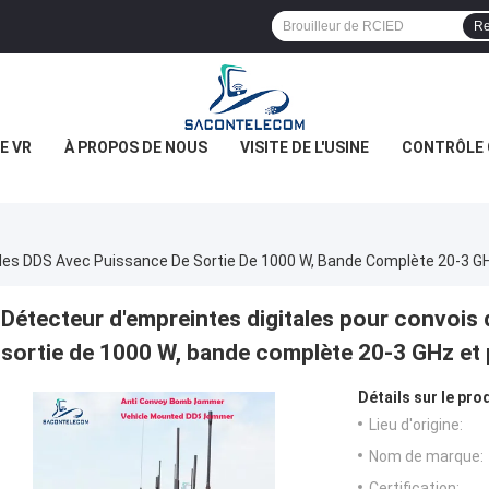
Re
E VR
À PROPOS DE NOUS
VISITE DE L'USINE
CONTRÔLE 
Détecteur d'empreintes digitales pour convois
sortie de 1000 W, bande complète 20-3 GHz et 
Détails sur le prod
Lieu d'origine:
Nom de marque:
Certification: