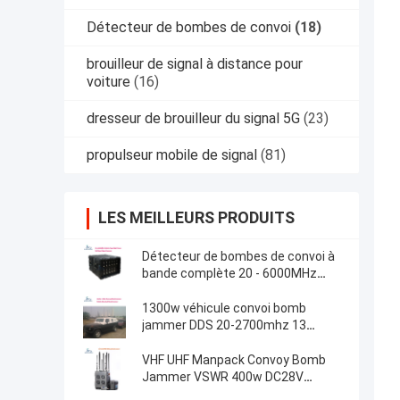
Détecteur de bombes de convoi
(18)
brouilleur de signal à distance pour
voiture
(16)
dresseur de brouilleur du signal 5G
(23)
propulseur mobile de signal
(81)
LES MEILLEURS PRODUITS
Détecteur de bombes de convoi à
bande complète 20 - 6000MHz
Type de véhicule Haute puissance
720w
1300w véhicule convoi bomb
jammer DDS 20-2700mhz 13
canaux
VHF UHF Manpack Convoy Bomb
Jammer VSWR 400w DC28V
Source de signal DDS