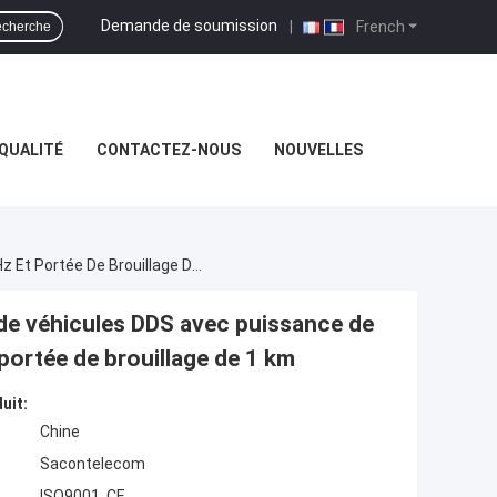
Demande de soumission
|
French
cherche
QUALITÉ
CONTACTEZ-NOUS
NOUVELLES
Détecteur D'empreintes Digitales Pour Convois De Véhicules DDS Avec Puissance De Sortie De 1000 W, Bande Complète 20-3 GHz Et Portée De Brouillage De 1 Km
 de véhicules DDS avec puissance de
portée de brouillage de 1 km
uit:
Chine
Sacontelecom
ISO9001, CE