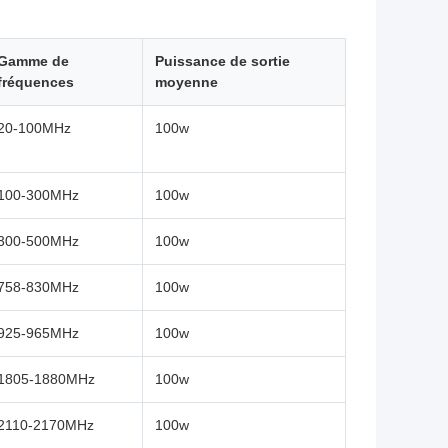
Gamme de
Puissance de sortie
fréquences
moyenne
20-100MHz
100w
100-300MHz
100w
300-500MHz
100w
758-830MHz
100w
925-965MHz
100w
1805-1880MHz
100w
2110-2170MHz
100w