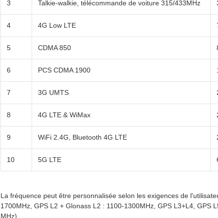
3
Talkie-walkie, télécommande de voiture 315/433MHz
4
4G Low LTE
5
CDMA 850
6
PCS CDMA 1900
7
3G UMTS
8
4G LTE & WiMax
9
WiFi 2.4G, Bluetooth 4G LTE
10
5G LTE
La fréquence peut être personnalisée selon les exigences de l'utilisa
1700MHz, GPS L2 + Glonass L2 : 1100-1300MHz, GPS L3+L4, GPS L5 :
MHz).