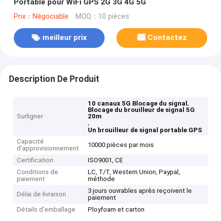
Portable pour WiFi GPS 2G 3G 4G 5G
Prix：Négociable
MOQ：10 pièces
meilleur prix
Contactez
Description De Produit
,
10 canaux 5G Blocage du signal
Blocage du brouilleur de signal 5G
Surligner
20m
,
Un brouilleur de signal portable GPS
Capacité
10000 pièces par mois
d'approvisionnement
Certification
ISO9001, CE
Conditions de
LC, T/T, Western Union, Paypal,
paiement
méthode
3 jours ouvrables après reçoivent le
Délai de livraison
paiement
Détails d'emballage
Ployfoam et carton