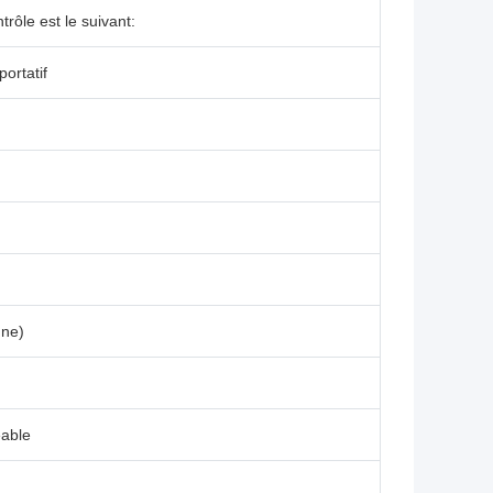
rôle est le suivant:
portatif
nne)
eable