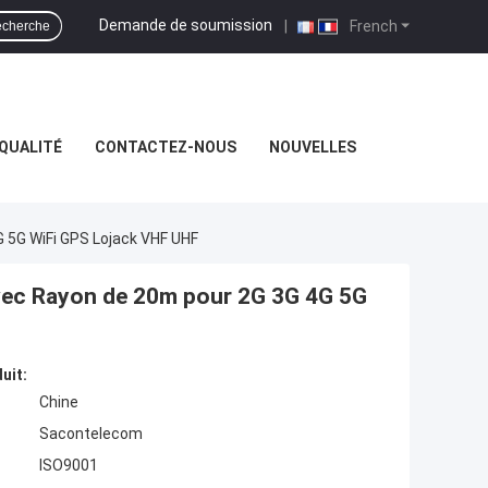
Demande de soumission
|
French
cherche
QUALITÉ
CONTACTEZ-NOUS
NOUVELLES
G 5G WiFi GPS Lojack VHF UHF
avec Rayon de 20m pour 2G 3G 4G 5G
uit:
Chine
Sacontelecom
ISO9001