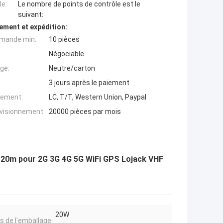
e:
Le nombre de points de contrôle est le
suivant:
ement et expédition:
mande min:
10 pièces
Négociable
ge:
Neutre/carton
3 jours après le paiement
iement:
LC, T/T, Western Union, Paypal
ovisionnement:
20000 pièces par mois
e 20m pour 2G 3G 4G 5G WiFi GPS Lojack VHF
20W
ls de l'emballage: