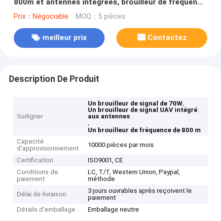
800m et antennes intégrées, brouilleur de fréquence
portable
Prix：Négociable
MOQ：5 pièces
meilleur prix
Contactez
Description De Produit
,
Un brouilleur de signal de 70W
Un brouilleur de signal UAV intégré
Surligner
aux antennes
,
Un brouilleur de fréquence de 800 m
Capacité
10000 pièces par mois
d'approvisionnement
Certification
ISO9001, CE
Conditions de
LC, T/T, Western Union, Paypal,
paiement
méthode
3 jours ouvrables après reçoivent le
Délai de livraison
paiement
Détails d'emballage
Emballage neutre