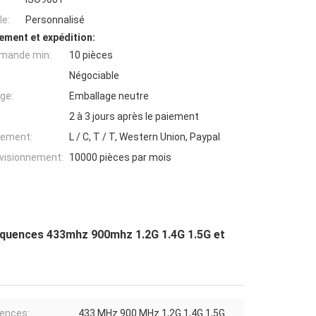
e:
Personnalisé
ement et expédition:
mande min:
10 pièces
Négociable
ge:
Emballage neutre
2 à 3 jours après le paiement
iement:
L / C, T / T, Western Union, Paypal
ovisionnement:
10000 pièces par mois
équences 433mhz 900mhz 1.2G 1.4G 1.5G et
ences:
433 MHz 900 MHz 1,2G 1,4G 1,5G