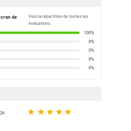
Voici la répartition de toutes les
écran de
évaluations.
100%
0%
0%
0%
0%
026