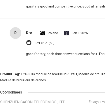
quality is good and competitive price. Good after sa
R
R*o
Poland
Feb 1.2026
Il est utile. (85)
good factory, each time answer questions fast. Th
,
Produit Tag:
1.2G-5.8G module de brouilleur RF WiFi
Module de brouil
Module de brouilleur de drones
Coordonnées
SHENZHEN SACON TELECOM CO., LTD
Envoyez v