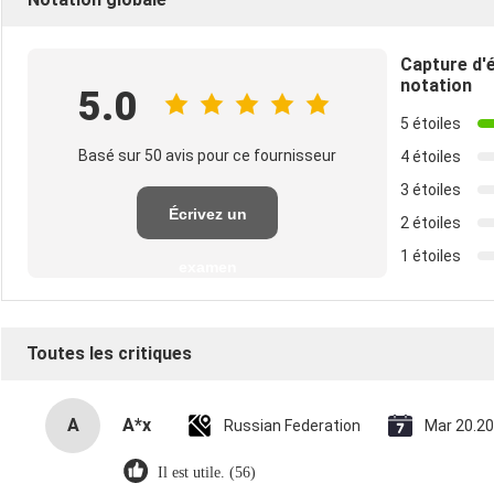
Capture d'
notation
5.0
5 étoiles
Basé sur 50 avis pour ce fournisseur
4 étoiles
3 étoiles
Écrivez un
2 étoiles
1 étoiles
examen
Toutes les critiques
A
A*x
Russian Federation
Mar 20.2
Il est utile. (56)