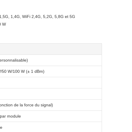
1,5G, 1,4G, WiFi 2,4G, 5,2G, 5,8G et 5G
00 W
rsonnalisable)
/50 W/100 W (± 1 dBm)
nction de la force du signal)
 par module
le