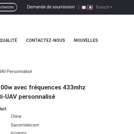
Demande de soumission
|
French
cherche
QUALITÉ
CONTACTEZ-NOUS
NOUVELLES
UAV Personnalisé
 100w avec fréquences 433mhz
ti-UAV personnalisé
uit:
Chine
Sacontelecom
ISO9001