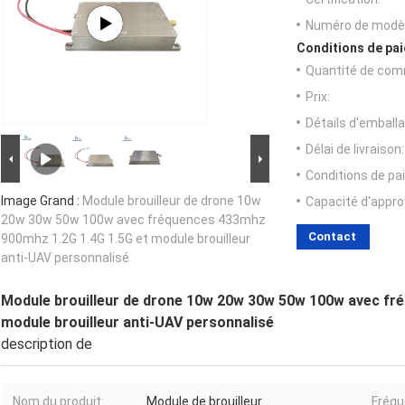
Numéro de modèl
Conditions de pai
Quantité de com
Prix:
Détails d'emballa
Délai de livraison:
Conditions de pa
Image Grand :
Module brouilleur de drone 10w
Capacité d'appr
20w 30w 50w 100w avec fréquences 433mhz
Contact
900mhz 1.2G 1.4G 1.5G et module brouilleur
anti-UAV personnalisé
Module brouilleur de drone 10w 20w 30w 50w 100w avec fr
module brouilleur anti-UAV personnalisé
description de
Nom du produit:
Module de brouilleur
Fréqu