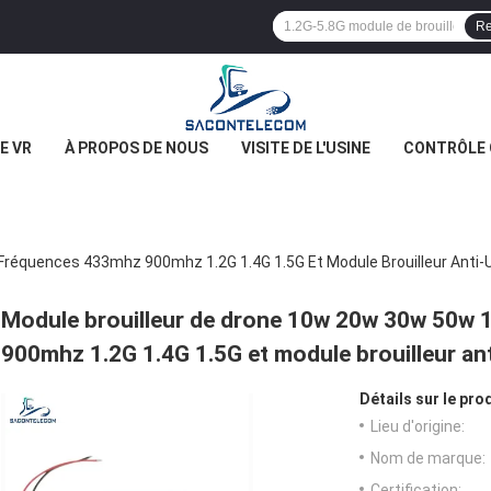
Re
E VR
À PROPOS DE NOUS
VISITE DE L'USINE
CONTRÔLE 
réquences 433mhz 900mhz 1.2G 1.4G 1.5G Et Module Brouilleur Anti-
Module brouilleur de drone 10w 20w 30w 50w
900mhz 1.2G 1.4G 1.5G et module brouilleur an
Détails sur le prod
Lieu d'origine:
Nom de marque:
Certification: