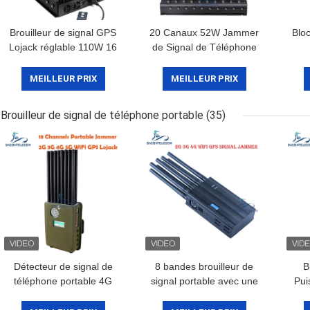
Brouilleur de signal GPS
20 Canaux 52W Jammer
Blo
Lojack réglable 110W 16
de Signal de Téléphone
antennes pour utilisation
Portable avec Portée de
intérieure sur bureau
60m pour Zones
MEILLEUR PRIX
MEILLEUR PRIX
Sécurisées
Brouilleur de signal de téléphone portable
(35)
Détecteur de signal de
8 bandes brouilleur de
B
téléphone portable 4G
signal portable avec une
Pui
5G VHF UHF
portée de 20 m et
ave