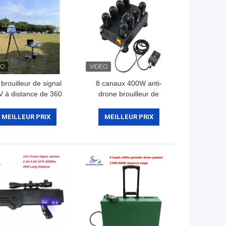
brouilleur de signal
8 canaux 400W anti-
 à distance de 360
drone brouilleur de
rés avec détection à
signal avec 1.5G 2.4G
de complète pour le
5.8G 5.2G FPV pour
MEILLEUR PRIX
MEILLEUR PRIX
tème de compteur de
voiture
drones