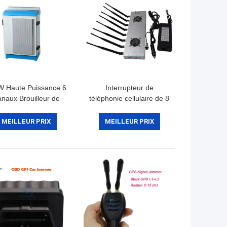
W Haute Puissance 6
Interrupteur de
naux Brouilleur de
téléphonie cellulaire de 8
éphone Portable par
bandes avec 2
élécommande pour
ventilateurs de
MEILLEUR PRIX
MEILLEUR PRIX
Prison et Zones
refroidissement et une
Sécurisées
portée de 30 m pour les
zones sécurisées