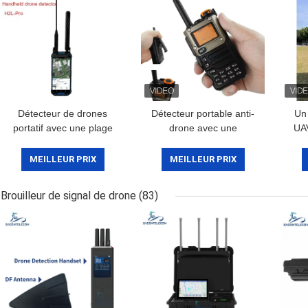
Détecteur de drones
Détecteur portable anti-
Un 
portatif avec une plage
drone avec une
UAV
de fréquences de 100 à
fréquence de 700 à 6
deg
6000 MHz et une
GHz et une distance de
ban
MEILLEUR PRIX
MEILLEUR PRIX
distance de détection de
détection de 800 m
sys
3 km pour la détection
Brouilleur de signal de drone
(83)
de FPV