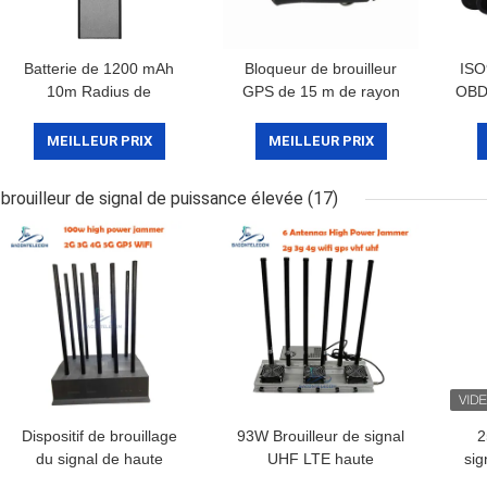
Batterie de 1200 mAh
Bloqueur de brouilleur
ISO
10m Radius de
GPS de 15 m de rayon
OBD 
brouillage 2 antennes
avec une fréquence de
de 1
Brouilleur de signal GPS
1500 à 1600 MHz et une
MEILLEUR PRIX
MEILLEUR PRIX
Wifi Bloqueur de signal
alimentation en DC12V
GPS Portable
pour la protection de la
brouilleur de signal de puissance élevée
(17)
vie privée de la voiture
Dispositif de brouillage
93W Brouilleur de signal
2
du signal de haute
UHF LTE haute
sig
puissance de 100 W
puissance avec 6 canaux
ave