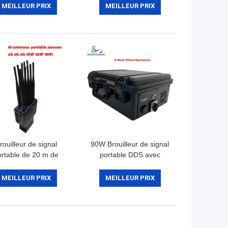
atterie portable de
WiFi de Bureau pour 2G
MEILLEUR PRIX
MEILLEUR PRIX
4000mAH
3G 4G 5G WiFi GPS
rouilleur de signal
90W Brouilleur de signal
ortable de 20 m de
portable DDS avec
on avec batterie de
modulation numérique et
0 mAh et 10 canaux
fonctionnement flexible
MEILLEUR PRIX
MEILLEUR PRIX
ur le WiFi GSM DCS
pour les forces de
CDMA 3G 4G
sécurité