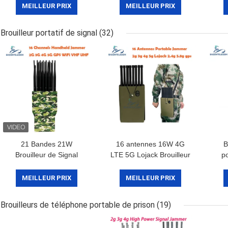
une portée de 100m
2,4 GHz 5,2 GHz 5,8
b
MEILLEUR PRIX
MEILLEUR PRIX
pour les zones
GHz 52w Pour les
sécurisées
musées Galeries
Brouilleur portatif de signal
(32)
21 Bandes 21W
16 antennes 16W 4G
B
Brouilleur de Signal
LTE 5G Lojack Brouilleur
p
Portable Haute
de signal portable avec
ray
Puissance avec Rayon
une portée de 30m et
450
MEILLEUR PRIX
MEILLEUR PRIX
de 30m pour Blocage de
une conception portative
po
Fréquence Mondial
Brouilleurs de téléphone portable de prison
(19)