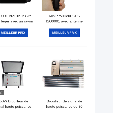
9001 Brouilleur GPS
Mini brouilleur GPS
léger avec un rayon
ISO9001 avec antenne
5 m pour les signaux
omnidirectionnelle de
GPS L1 L2
15m, léger, pour allume-
MEILLEUR PRIX
MEILLEUR PRIX
cigare de voiture 12V-24
DC
50W Brouilleur de
Brouilleur de signal de
nal haute puissance
haute puissance de 90
c portée de 300m et
W avec 6 antennes en