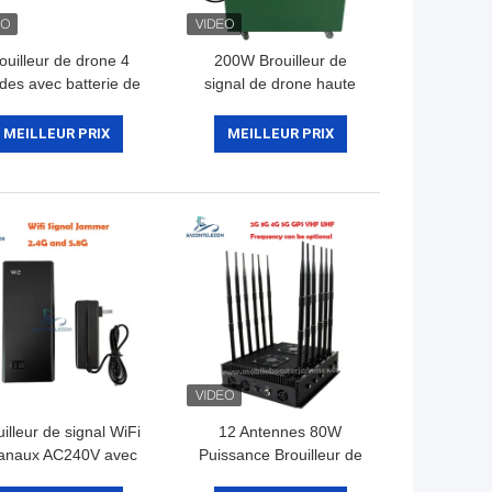
ouilleur de drone 4
200W Brouilleur de
des avec batterie de
signal de drone haute
 mAh et portée de 2
puissance 3 km avec 6
pour le blocage des
canaux pour la défense
MEILLEUR PRIX
MEILLEUR PRIX
signaux UAV
anti-drone UAV
illeur de signal WiFi
12 Antennes 80W
anaux AC240V avec
Puissance Brouilleur de
portée de 20m et
Signal Multi-Fréquences