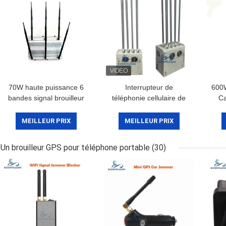
70W haute puissance 6
Interrupteur de
600
bandes signal brouilleur
téléphonie cellulaire de
Ca
bloqueur de téléphone
prison de haute
Tél
cellulaire avec une
puissance de 240W avec
T
MEILLEUR PRIX
MEILLEUR PRIX
portée allant jusqu'à 80
8 canaux et une portée
mètres
de 100 m pour les
Un brouilleur GPS pour téléphone portable
(30)
installations sécurisées