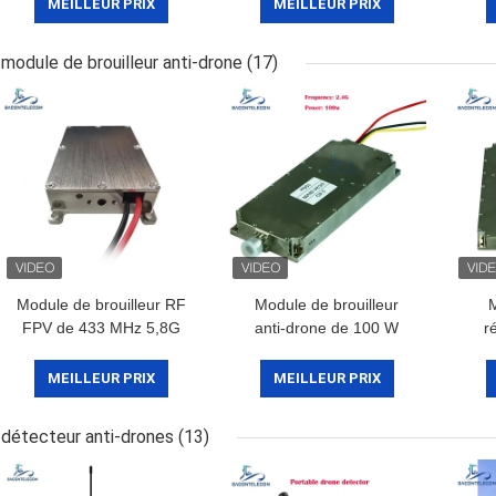
charge de voiture pour le
B
MEILLEUR PRIX
MEILLEUR PRIX
blocage WiFi GPS 2G
Bro
3G 4G
T
module de brouilleur anti-drone
(17)
Module de brouilleur RF
Module de brouilleur
M
FPV de 433 MHz 5,8G
anti-drone de 100 W
r
100W pour le blocage du
800-900 MHz avec
800
signal des drones
fréquence
MEILLEUR PRIX
MEILLEUR PRIX
personnalisable pour la
perturbation du signal
détecteur anti-drones
(13)
des drones