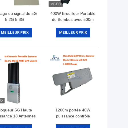
cage du signal de 5G
400W Brouilleur Portable
5.2G 5.8G
de Bombes avec 500m
de Portée 8 Antennes
pour Blocage de Signal
MEILLEUR PRIX
MEILLEUR PRIX
2G 3G 4G 5G GPS WiFi
loqueur 5G Haute
1200m portée 40W
ssance 18 Antennes
puissance contrôle
c Portée de 20m et
manuel drone brouilleur