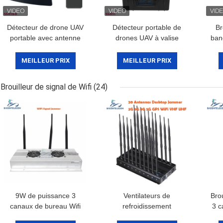
Détecteur de drone UAV
Détecteur portable de
Br
portable avec antenne
drones UAV à valise
ban
omnidirectionnelle et
avec une portée de
5000
distance de détection de
détection de 10 km et
km 
MEILLEUR PRIX
MEILLEUR PRIX
3 km, détection passive
une capacité multi-
pour la série DJI
fréquence
Brouilleur de signal de Wifi
(24)
9W de puissance 3
Ventilateurs de
Brou
canaux de bureau Wifi
refroidissement
3 c
signal brouilleur avec
Détecteur de signal WiFi