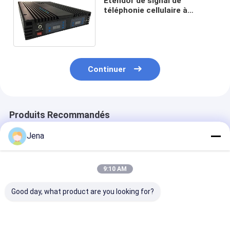
Étendor de signal de
téléphonie cellulaire à
fréquence centrale réglable
GSM 900 Pour EGSM DCS
WCDMA
Continuer
Produits Recommandés
Jena
9:10 AM
Good day, what product are you looking for?
Puissance de sortie
20w Tetra 400mhz
Répéteur de si
20dBm Tri Band
répéteur de signal
mobile de 10W