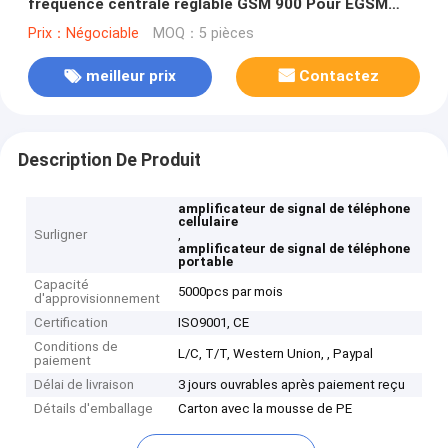
fréquence centrale réglable GSM 900 Pour EGSM
DCS WCDMA
Prix：Négociable
MOQ：5 pièces
meilleur prix
Contactez
Description De Produit
amplificateur de signal de téléphone
cellulaire
Surligner
,
amplificateur de signal de téléphone
portable
Capacité
5000pcs par mois
d'approvisionnement
Certification
ISO9001, CE
Conditions de
L/C, T/T, Western Union, , Paypal
paiement
Délai de livraison
3 jours ouvrables après paiement reçu
Détails d'emballage
Carton avec la mousse de PE