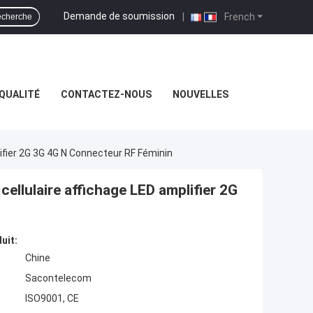
Demande de soumission
|
French
cherche
QUALITÉ
CONTACTEZ-NOUS
NOUVELLES
ifier 2G 3G 4G N Connecteur RF Féminin
cellulaire affichage LED amplifier 2G
uit:
Chine
Sacontelecom
ISO9001, CE