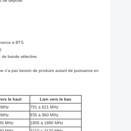
ls de dépose.
férence à BTS.
)
r de bande sélective.
one n'a pas besoin de produire autant de puissance en
vers le haut
Lien vers le bas
2 MHz
791 à 821 MHz
5 MHz
935 à 960 MHz
785 MHz
1805 à 1880 MHz
980 MHz
2110 à 2170 MHz