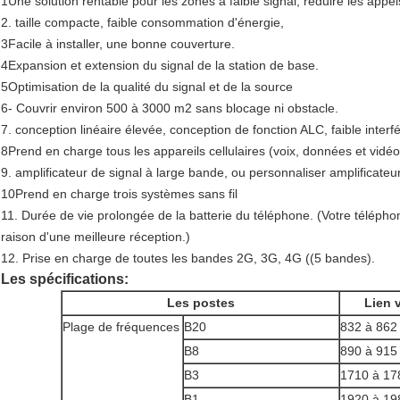
1Une solution rentable pour les zones à faible signal, réduire les appe
2. taille compacte, faible consommation d'énergie,
3Facile à installer, une bonne couverture.
4Expansion et extension du signal de la station de base.
5Optimisation de la qualité du signal et de la source
6- Couvrir environ 500 à 3000 m2 sans blocage ni obstacle.
7. conception linéaire élevée, conception de fonction ALC, faible inter
8Prend en charge tous les appareils cellulaires (voix, données et vidéo
9. amplificateur de signal à large bande, ou personnaliser amplificateu
10Prend en charge trois systèmes sans fil
11. Durée de vie prolongée de la batterie du téléphone. (Votre téléph
raison d'une meilleure réception.)
12. Prise en charge de toutes les bandes 2G, 3G, 4G ((5 bandes).
Les spécifications:
Les postes
Lien 
Plage de fréquences
B20
832 à 86
B8
890 à 91
B3
1710 à 1
B1
1920 à 1