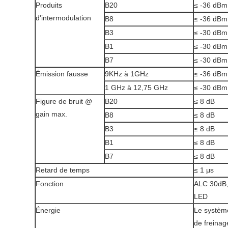
Produits
B20
≤ -36 dBm
d'intermodulation
B8
≤ -36 dBm
B3
≤ -30 dBm
B1
≤ -30 dBm
B7
≤ -30 dBm
Émission fausse
9KHz à 1GHz
≤ -36 dBm
1 GHz à 12,75 GHz
≤ -30 dBm
Figure de bruit @
B20
≤ 8 dB
gain max.
B8
≤ 8 dB
B3
≤ 8 dB
B1
≤ 8 dB
B7
≤ 8 dB
Retard de temps
≤ 1 μs
Fonction
ALC 30dB,
LED
Énergie
Le système
de freinag