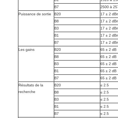
B7
2500 à 2
Puissance de sortie
B20
17 ± 2 dB
B8
17 ± 2 dB
B3
17 ± 2 dB
B1
17 ± 2 dB
B7
17 ± 2 dB
Les gains
B20
65 ± 2 dB
B8
65 ± 2 dB
B3
65 ± 2 dB
B1
65 ± 2 dB
B7
65 ± 2 dB
Résultats de la
B20
≤ 2.5
recherche
B8
≤ 2.5
B3
≤ 2.5
B1
≤ 2.5
B7
≤ 2.5