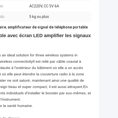
ie:
AC220V, CC 5V 6A
ids:
5 kg ou plus
aire
,
amplificateur de signal de téléphone portable
ble avec écran LED amplifier les signaux
an ideal solution for three wireless systems in
less connectivityIl est relié par câble coaxial à
lacée à l'extérieur du bâtiment où elle a un accès
t où elle peut étendre la couverture radio à la zone
ter ne soit saturé, maintenant ainsi une qualité de
sign beau et super compact, il est aussi attrayant.En
lients individuels d'installer le booster par eux-mêmes, et
l'instrument.
ur la santé humaine.