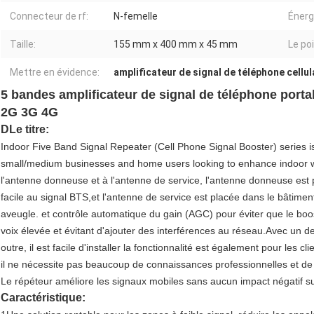
Connecteur de rf:
N-femelle
Énerg
Taille:
155 mm x 400 mm x 45 mm
Le po
Mettre en évidence:
amplificateur de signal de téléphone cellul
5 bandes amplificateur de signal de téléphone porta
2G 3G 4G
D
Le titre:
Indoor Five Band Signal Repeater (Cell Phone Signal Booster) series is 
small/medium businesses and home users looking to enhance indoor wire
l'antenne donneuse et à l'antenne de service, l'antenne donneuse est p
facile au signal BTS,et l'antenne de service est placée dans le bâtimen
aveugle. et contrôle automatique du gain (AGC) pour éviter que le boos
voix élevée et évitant d'ajouter des interférences au réseau.Avec un de
outre, il est facile d'installer la fonctionnalité est également pour les c
il ne nécessite pas beaucoup de connaissances professionnelles et de 
Le répéteur améliore les signaux mobiles sans aucun impact négatif s
Caractéristique: