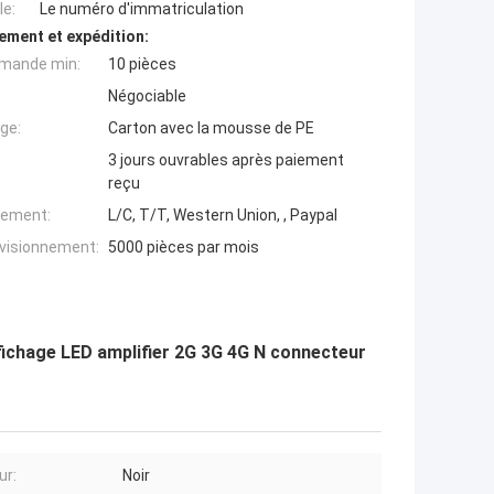
e:
Le numéro d'immatriculation
ement et expédition:
mande min:
10 pièces
Négociable
ge:
Carton avec la mousse de PE
3 jours ouvrables après paiement
reçu
iement:
L/C, T/T, Western Union, , Paypal
ovisionnement:
5000 pièces par mois
ffichage LED amplifier 2G 3G 4G N connecteur
ur:
Noir