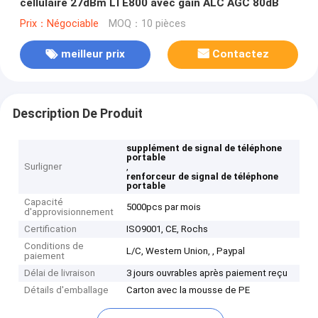
cellulaire 27dBm LTE800 avec gain ALC AGC 80dB
Prix：Négociable
MOQ：10 pièces
meilleur prix
Contactez
Description De Produit
supplément de signal de téléphone
portable
Surligner
,
renforceur de signal de téléphone
portable
Capacité
5000pcs par mois
d'approvisionnement
Certification
ISO9001, CE, Rochs
Conditions de
L/C, Western Union, , Paypal
paiement
Délai de livraison
3 jours ouvrables après paiement reçu
Détails d'emballage
Carton avec la mousse de PE