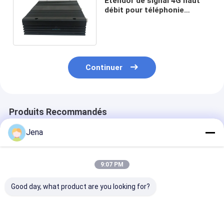
Étendor de signal 4G haut
débit pour téléphonie
cellulaire 27dBm LTE800
avec gain ALC AGC 80dB
Continuer
Produits Recommandés
Jena
9:07 PM
Good day, what product are you looking for?
Puissance de sortie
20w Tetra 400mhz
Répéteur de si
20dBm Tri Band
répéteur de signal
mobile de 10W