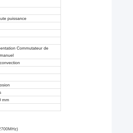
haute puissance
mentation Commutateur de
 manuel
convection
rosion
s
0 mm
-2700MHz)