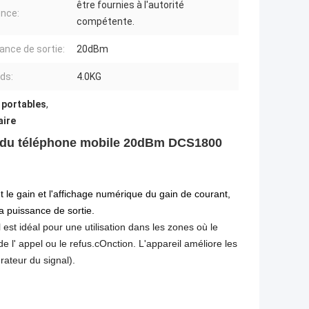
être fournies à l'autorité
nce:
compétente.
ance de sortie:
20dBm
ids:
4.0KG
 portables
,
aire
l du téléphone mobile 20dBm DCS1800
e gain et l'affichage numérique du gain de courant,
a puissance de sortie.
l est idéal pour une utilisation dans les zones où le
e l' appel ou le refus.
c
Onction.
L'appareil améliore les
ateur du signal)
.