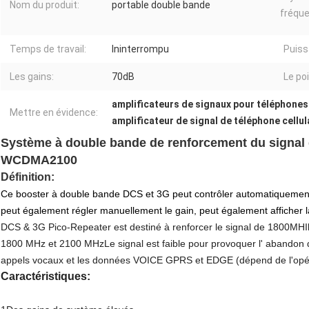
Nom du produit:
portable double bande
fréque
Temps de travail:
Ininterrompu
Puiss
Les gains:
70dB
Le po
amplificateurs de signaux pour téléphones
Mettre en évidence:
amplificateur de signal de téléphone cellul
Système à double bande de renforcement du signa
WCDMA2100
Définition:
Ce booster à double bande DCS et 3G peut contrôler automatiquement l
peut également régler manuellement le gain, peut également afficher l
DCS & 3G Pico-Repeater est destiné à renforcer le signal de 1800
MH
I
18
00 MHz et 2100 MHz
Le signal est faible pour provoquer l' abandon d
appels vocaux et les données VOICE GPRS et EDGE (dépend de l'opér
Caractéristiques: