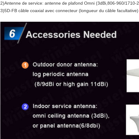
2)Antenne de service: antenne de plafond Omni (3dBi,806-960/1710
3)5D-FB câble coaxial avec connecteur (longueur du câble facultative)