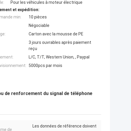
e:
Pour les véhicules à moteur électrique
ement et expédition:
mande min:
10 pièces
Négociable
ge:
Carton avec la mousse de PE
3 jours ouvrables après paiement
reçu
iement:
L/C, T/T, Western Union, , Paypal
ovisionnement:
5000pcs par mois
 de renforcement du signal de téléphone
Les données de référence doivent
ème de