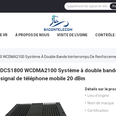
Re
E VR
À PROPOS DE NOUS
VISITE DE L'USINE
CONTRÔLE 
 WCDMA2100 Système À Double Bande Ininterrompu De Renforcement
DCS1800 WCDMA2100 Système à double bande 
signal de téléphone mobile 20 dBm
Détails sur le prod
Lieu d'origine:
Nom de marque:
Certification: