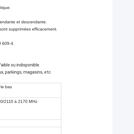
tique.
scendante et descendante.
é sont supprimées efficacement.
0 609-4.
faible ou indisponible.
ux, parkings, magasins, etc.
 le bas
0/2110 à 2170 MHz