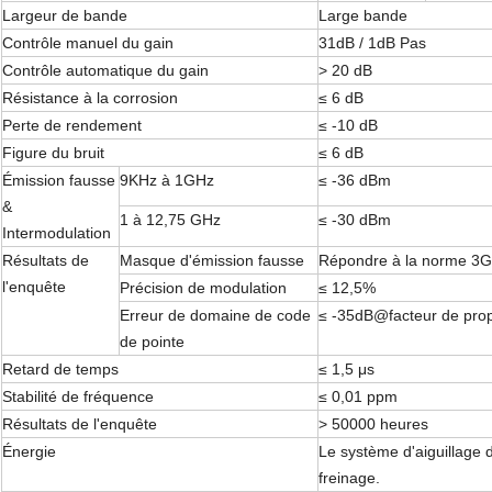
Largeur de bande
Large bande
Contrôle manuel du gain
31dB / 1dB Pas
Contrôle automatique du gain
> 20 dB
Résistance à la corrosion
≤ 6 dB
Perte de rendement
≤ -10 dB
Figure du bruit
≤ 6 dB
Émission fausse
9KHz à 1GHz
≤ -36 dBm
&
1 à 12,75 GHz
≤ -30 dBm
Intermodulation
Résultats de
Masque d'émission fausse
Répondre à la norme 3G
l'enquête
Précision de modulation
≤ 12,5%
Erreur de domaine de code
≤ -35dB@facteur de pro
de pointe
Retard de temps
≤ 1,5 μs
Stabilité de fréquence
≤ 0,01 ppm
Résultats de l'enquête
> 50000 heures
Énergie
Le système d'aiguillage 
freinage.