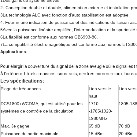
1Des gains de système élevés.
2- Conception double et double, alimentation externe et installation pra
3La technologie ALC avec fonction d'auto stabilisation est adoptée.
4. Fournir une indication de puissance et des indications de liaison a
5Avec la puissance linéaire amplifiée, l'intermodulation et la spuriosit
6La fiabilité est conforme aux normes GB6993-86.
7La compatibilité électromagnétique est conforme aux normes ETS30
Applications:
Pour élargir la couverture du signal de la zone aveugle où le signal est 
À l'intérieur: hôtels, maisons, sous-sols, centres commerciaux, burea
Les spécifications:
Plage de fréquences
Lien vers le
Lien vers
haut
DCS1800+WCDMA, qui est utilisé pour les
1710
1805-188
systèmes de contrôle de la circulation
-1785/1920-
1980MHz
Max. Je gagne.
65 dB
70 dB
Puissance de sortie maximale
15 dBm
20 dBm