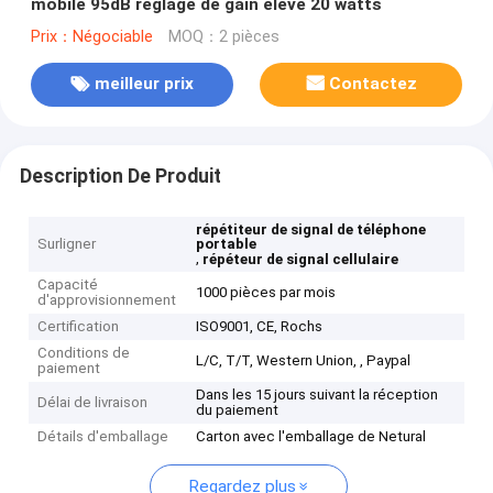
mobile 95dB réglage de gain élevé 20 watts
Prix：Négociable
MOQ：2 pièces
meilleur prix
Contactez
Description De Produit
répétiteur de signal de téléphone
Surligner
portable
,
répéteur de signal cellulaire
Capacité
1000 pièces par mois
d'approvisionnement
Certification
ISO9001, CE, Rochs
Conditions de
L/C, T/T, Western Union, , Paypal
paiement
Dans les 15 jours suivant la réception
Délai de livraison
du paiement
Détails d'emballage
Carton avec l'emballage de Netural
Regardez plus