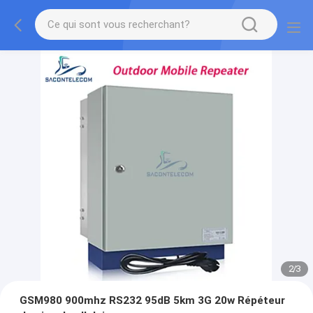
2
/
3
GSM980 900mhz RS232 95dB 5km 3G 20w Répéteur