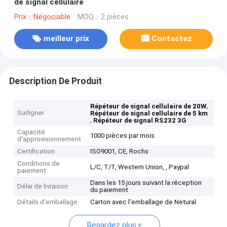
de signal cellulaire
Prix：Négociable
MOQ：2 pièces
meilleur prix
Contactez
Description De Produit
,
Répéteur de signal cellulaire de 20W
Surligner
Répéteur de signal cellulaire de 5 km
,
Répéteur de signal RS232 3G
Capacité
1000 pièces par mois
d'approvisionnement
Certification
ISO9001, CE, Rochs
Conditions de
L/C, T/T, Western Union, , Paypal
paiement
Dans les 15 jours suivant la réception
Délai de livraison
du paiement
Détails d'emballage
Carton avec l'emballage de Netural
Regardez plus