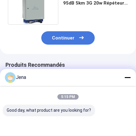
95dB 5km 3G 20w Répéteur
de signal cellulaire
Continuer
Produits Recommandés
Jena
5:15 PM
Good day, what product are you looking for?
Puissance de sortie
20w Tetra 400mhz
Répéteur de si
20dBm Tri Band
répéteur de signal
mobile de 10W
Amplificateur de
mobile hors ligne LC
3600MHz 40d