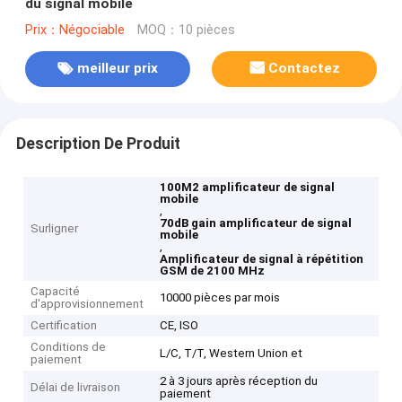
du signal mobile
Prix：Négociable
MOQ：10 pièces
meilleur prix
Contactez
Description De Produit
100M2 amplificateur de signal
mobile
,
70dB gain amplificateur de signal
Surligner
mobile
,
Amplificateur de signal à répétition
GSM de 2100 MHz
Capacité
10000 pièces par mois
d'approvisionnement
Certification
CE, ISO
Conditions de
L/C, T/T, Western Union et
paiement
2 à 3 jours après réception du
Délai de livraison
paiement