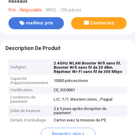
Réseaux
Prix：Négociable
MOQ：100 pièces
meilleur prix
Contactez
Description De Produit
,
2.4GHz WLAN Booster Wifi sans fil
Surligner
,
Booster Wifi sans fil de 20 dBm
Répéteur Wi-Fi sans fil de 300 Mbps
Capacité
10000 pièces/mois
d'approvisionnement
Certification
CE, ISO9001
Conditions de
L/C, T/T, Western Union, , Paypal
paiement
2 à 5 jours après réception du
Délai de livraison
paiement
Détails d'emballage
Carton avec la mousse de PE
Regardez plus