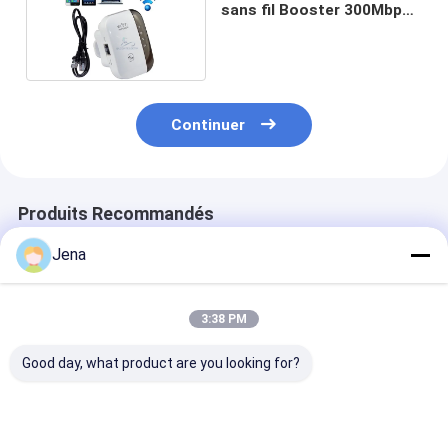
sans fil Booster 300Mbps
Réseaux
Continuer
Produits Recommandés
Jena
3:38 PM
Good day, what product are you looking for?
Puissance de sortie
20w Tetra 400mhz
Répéteur de si
20dBm Tri Band
répéteur de signal
mobile de 10W
Amplificateur de
mobile hors ligne LC
3600MHz 40d