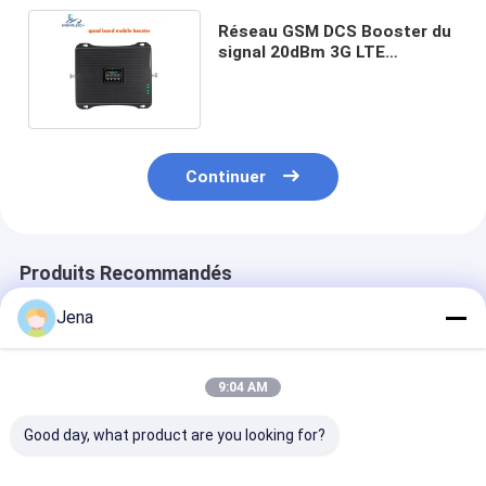
Réseau GSM DCS Booster du
signal 20dBm 3G LTE
2600mhz Quad Band ALC
Continuer
Produits Recommandés
Jena
9:04 AM
Good day, what product are you looking for?
Puissance de sortie
20w Tetra 400mhz
Répéteur de si