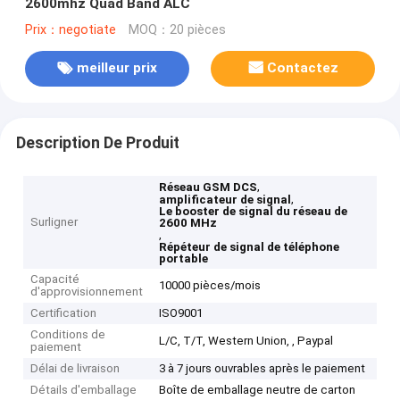
2600mhz Quad Band ALC
Prix：negotiate
MOQ：20 pièces
meilleur prix
Contactez
Description De Produit
,
Réseau GSM DCS
,
amplificateur de signal
Le booster de signal du réseau de
Surligner
2600 MHz
,
Répéteur de signal de téléphone
portable
Capacité
10000 pièces/mois
d'approvisionnement
Certification
ISO9001
Conditions de
L/C, T/T, Western Union, , Paypal
paiement
Délai de livraison
3 à 7 jours ouvrables après le paiement
Détails d'emballage
Boîte de emballage neutre de carton