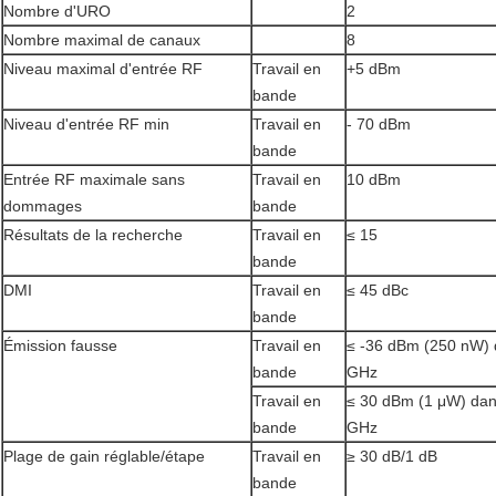
Nombre d'URO
2
Nombre maximal de canaux
8
Niveau maximal d'entrée RF
Travail en
+5 dBm
bande
Niveau d'entrée RF min
Travail en
- 70 dBm
bande
Entrée RF maximale sans
Travail en
10 dBm
dommages
bande
Résultats de la recherche
Travail en
≤ 15
bande
DMI
Travail en
≤ 45 dBc
bande
Émission fausse
Travail en
≤ -36 dBm (250 nW) 
bande
GHz
Travail en
≤ 30 dBm (1 μW) dan
bande
GHz
Plage de gain réglable/étape
Travail en
≥ 30 dB/1 dB
bande