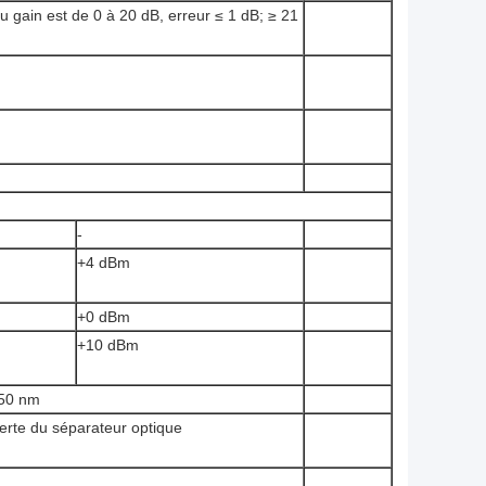
 gain est de 0 à 20 dB, erreur ≤ 1 dB; ≥ 21
-
+4 dBm
+0 dBm
+10 dBm
550 nm
perte du séparateur optique