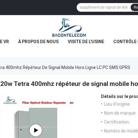
Re
E VR
À PROPOS DE NOUS
VISITE DE L'USINE
CONTRÔLE 
ra 400mhz Répéteur De Signal Mobile Hors Ligne LC PC SMS GPRS
20w Tetra 400mhz répéteur de signal mobile h
Détails sur le prod
Lieu d'origine:
Nom de marque:
Certification:
Numéro de modèl