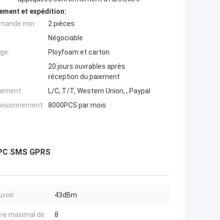
ement et expédition:
mande min:
2 pièces
Négociable
ge:
Ployfoam et carton
20 jours ouvrables après
réception du paiement
iement:
L/C, T/T, Western Union, , Paypal
ovisionnement:
8000PCS par mois
C PC SMS GPRS
uvoir:
43dBm
re maximal de
8