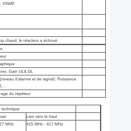
e, VSWR
rop chaud, le réacteur a échoué.
ur
veur
raphique
res: Gain UL& DL
t (niveau d'alarme et de signal): Puissance
,...
rage du répéteur
n technique
 bas
Lien vers le haut
427 MHz
415 MHz ∙ 417 MHz