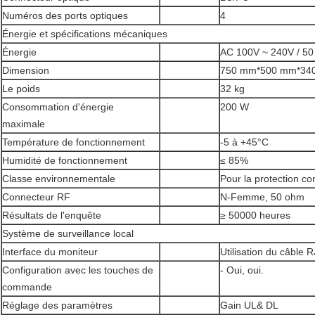
Numéros des ports optiques
4
Énergie et spécifications mécaniques
Énergie
AC 100V ~ 240V / 50
Dimension
750 mm*500 mm*34
Le poids
32 kg
Consommation d'énergie
200 W
maximale
Température de fonctionnement
-5 à +45°C
Humidité de fonctionnement
≤ 85%
Classe environnementale
Pour la protection co
Connecteur RF
N-Femme, 50 ohm
Résultats de l'enquête
≥ 50000 heures
Système de surveillance local
Interface du moniteur
Utilisation du câble
Configuration avec les touches de
- Oui, oui.
commande
Réglage des paramètres
Gain UL& DL