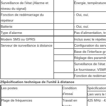
Surveillance de l'état (Alarme et
Énergie, températur
niveau du signal)
Fonction de redémarrage du
- Oui, oui.
répéteur
Batterie
- Oui, oui.
Type d'alarme
Pas d'alimentation, t
Modem SMS ou GPRS
Inclus avec le répéte
Serveur de surveillance à distance
Configuration du ser
Base de l'interface g
Réglage des paramèt
Surveillance de l'éta
Le fournisseur, VSWR
Fonction de redémar
2Spécification technique de l'unité à distance
Les postes
Condition
Spécificatio
d'essai
Lien vers le
Plage de fréquences
Travail en
425 MHz ∙ 