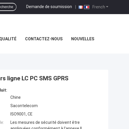
Demande de soumission
|
French
cherche
QUALITÉ
CONTACTEZ-NOUS
NOUVELLES
ors ligne LC PC SMS GPRS
uit:
Chine
Sacontelecom
ISO9001, CE
e:
Les mesures de sécurité doivent être
appliquées conformément à l'annexe II.