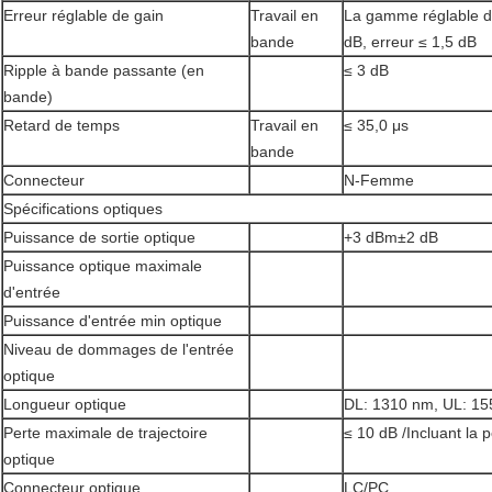
Erreur réglable de gain
Travail en
La gamme réglable du
bande
dB, erreur ≤ 1,5 dB
Ripple à bande passante (en
≤ 3 dB
bande)
Retard de temps
Travail en
≤ 35,0 μs
bande
Connecteur
N-Femme
Spécifications optiques
Puissance de sortie optique
+3 dBm±2 dB
Puissance optique maximale
d'entrée
Puissance d'entrée min optique
Niveau de dommages de l'entrée
optique
Longueur optique
DL: 1310 nm, UL: 1
Perte maximale de trajectoire
≤ 10 dB /Incluant la 
optique
Connecteur optique
LC/PC