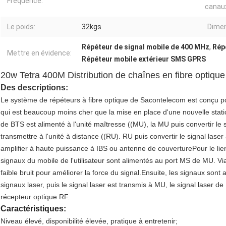
Fréquence:
canau
Le poids:
32kgs
Dimen
Répéteur de signal mobile de 400 MHz
,
Rép
Mettre en évidence:
Répéteur mobile extérieur SMS GPRS
20w Tetra 400M Distribution de chaînes en fibre optique 
Des descriptions:
Le système de répéteurs à fibre optique de Sacontelecom est conçu po
qui est beaucoup moins cher que la mise en place d'une nouvelle statio
de BTS est alimenté à l'unité maîtresse ((MU), la MU puis convertir le s
transmettre à l'unité à distance ((RU). RU puis convertir le signal laser 
amplifier à haute puissance à IBS ou antenne de couverturePour le lien v
signaux du mobile de l'utilisateur sont alimentés au port MS de MU. Via 
faible bruit pour améliorer la force du signal.Ensuite, les signaux sont
signaux laser, puis le signal laser est transmis à MU, le signal laser d
récepteur optique RF.
Caractéristiques:
Niveau élevé, disponibilité élevée, pratique à entretenir;