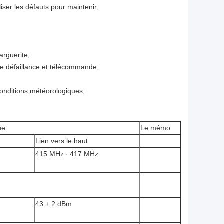
liser les défauts pour maintenir;
arguerite;
 de défaillance et télécommande;
conditions météorologiques;
ue
Le mémo
Lien vers le haut
415 MHz ∙ 417 MHz
43 ± 2 dBm