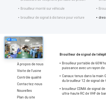
Brouilleur monté sur véhicule
Brou
brouilleur de signal à distance pour voiture
dres
À propos
Brouilleur de signal de télé
Brouilleur portable de 60W h
À propos de nous
puissance avec un rayon de
Visite de l'usine
canaux pour 2G 3G 4G 5G WiF
Canaux tenus dans la main
Contrôle qualité
du brouilleur 12 de signal de
Contactez-nous
portable de 2.4g 5.8g
brouilleur CDMA de signal de
Nouvelles
ultra-haute RC de VHF de ba
Plan du site
brouilleur 12 de signal du té
portable 56W