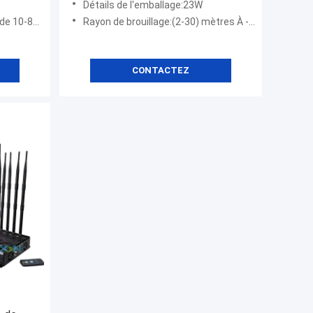
Détails de l'emballage:23W
heures
) à -75dBm
Rayon de brouillage:(2-30) mètres À -75 dBm
CONTACTEZ