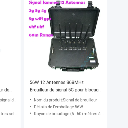
56W 12 Antennes 868MHz
ur de
Brouilleur de signal 5G pour blocage
ne
multi-fréquences
e véhicule
Nom du produit:Signal de brouilleur
Détails de l'emballage:56W
 d'environnement
Rayon de brouillage:(5--60) mètres à -75dBm