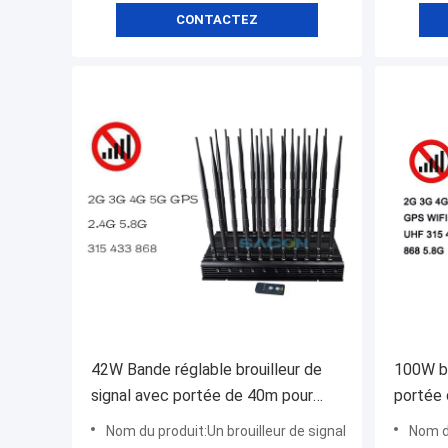
CONTACTEZ
42W Bande réglable brouilleur de
100W br
signal avec portée de 40m pour
portée 
signaux VHF UHF 5G
télépho
Nom du produit:Un brouilleur de signal
Nom du prod
brouill