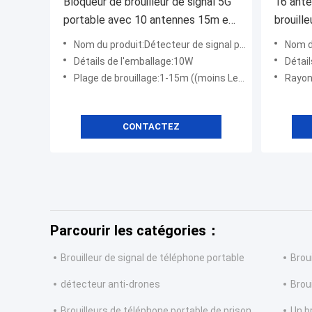
Bloqueur de brouilleur de signal 5G
16 ante
portable avec 10 antennes 15m et
brouill
batterie 8000mAh
puissan
Nom du produit:Détecteur de signal portable 5G
Nom du
brouill
Détails de l'emballage:10W
Détai
Plage de brouillage:1-15m ((moins Le niveau de signal ≤-85dBm) @en fonction de la densité du signal du réseau mobile
Rayon de brouillag
CONTACTEZ
Parcourir les catégories：
Brouilleur de signal de téléphone portable
Brou
détecteur anti-drones
Broui
Brouilleurs de téléphone portable de prison
Un b