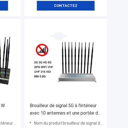
CONTACTEZ
0 W
Brouilleur de signal 5G à l'intérieur
avec 10 antennes et une portée de
ur le
rayon de 30 m pour un
éphone portable
Nom du produit:brouilleur de signal du téléphone portable 5G
biles
fonctionnement continu de 24