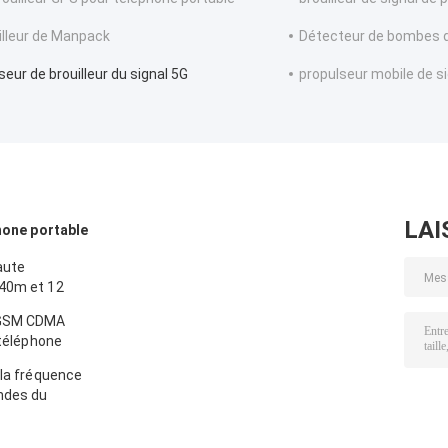
illeur de Manpack
Détecteur de bombes d
seur de brouilleur du signal 5G
propulseur mobile de s
LAI
phone portable
aute
 40m et 12
i GPS Lojack
 GSM CDMA
 téléphone
 la fréquence
ndes du
léphone