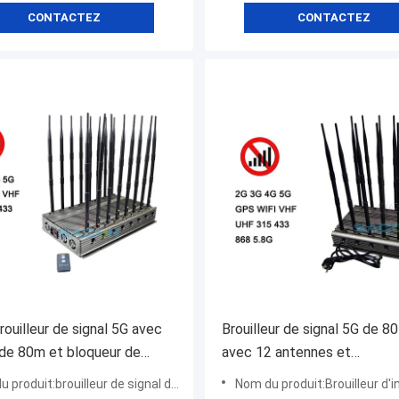
CONTACTEZ
CONTACTEZ
ouilleur de signal 5G avec
Brouilleur de signal 5G de 8
de 80m et bloqueur de
avec 12 antennes et
ne portable 16 bandes pour
télécommande infrarouge po
uit:brouilleur de signal de puissance élevée de 5.2G 5.8G
Nom du produit:Brouilleur d'intérieur de signal de tél
age multi-fréquences
blocage des téléphones mo