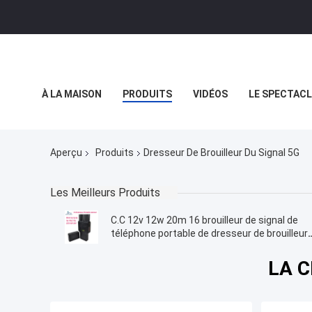
À LA MAISON
PRODUITS
VIDÉOS
LE SPECTACL
LES AFFAIRES
Aperçu
Produits
Dresseur De Brouilleur Du Signal 5G
Les Meilleurs Produits
C.C 12v 12w 20m 16 brouilleur de signal de
téléphone portable de dresseur de brouilleur
de signal des antennes 5G
LA C