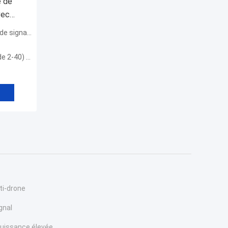
e de
vec
our
gnal mobile
) à -75dBm
ti-drone
ignal
 puissance élevée