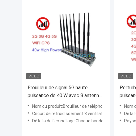
Brouilleur de signal 5G haute
Perturb
puissance de 40 W avec 8 antennes
puissan
et une portée de 80 mètres pour
rayon d
Nom du produit:Brouilleur de téléphone portable 5G
Nom du
les zones sécurisées
ventila
Circuit de refroidissement:3 ventilateurs à l'intérieur
Détai
Détails de l'emballage:Chaque bande 5 watts
Rayon d