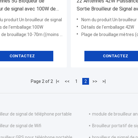
nnes 5G Bloqueur de
22 Antennes 42W Puissanc
eur de signal avec 100W de
Sortie Brouilleur de Signal a
ce de sortie et un rayon de
40m Portée de Brouillage p
 produit:Un brouilleur de signal
Nom du produit:Un brouilleur de si
age de 80m
Blocage Mobile et WiFi
ls de l'emballage:100W
Détails de l'emballage:42W
e:10-70m ((moins de niveau de signal ≤-85dBm) @ selon la densité de signal du réseau mobile
Plage de brouillage:mètres (de 2-40
CONTACTEZ
CONTACTEZ
Page 2 of 2
|<
<<
1
2
>>
>|
illeur de signal de téléphone portable
module de brouilleur an
lleur de signal de Wifi
Brouilleur portatif de s
rouilleur GPS pour téléphone portable
brouilleur de signal de