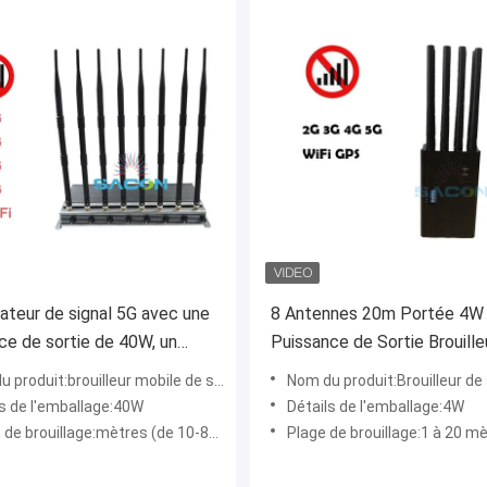
ateur de signal 5G avec une
8 Antennes 20m Portée 4W
ce de sortie de 40W, un
Puissance de Sortie Brouille
e brouillage de 80m et 3
Signal Brouilleur de Télépho
 produit:brouilleur mobile de signal
Nom du produit:Brouilleur de signal d
teurs de refroidissement
Portable Brouilleur WiFi
ls de l'emballage:40W
Détails de l'emballage:4W
e brouillage:mètres (de 10-80) à -75dBm
Plage de brouillage:1 à 20 mètres selon la force du signal