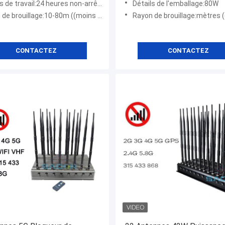
de travail:24 heures non-arrêtées
Détails de l'emballage:80W
e:10-80m ((moins de niveau de signal ≤-85dBm) @ selon la densité de signal du réseau mobile
Rayon de brouillage:mètres (de 10-80
CONTACTEZ
CONTACTEZ