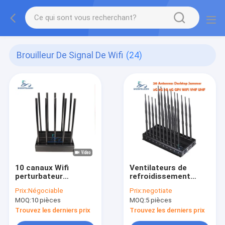
Brouilleur De Signal De Wifi
(24)
10 canaux Wifi
Ventilateurs de
perturbateur
refroidissement
brouilleur 100w
Détecteur de signal
Prix:
Négociable
Prix:
negotiate
WiFi 2,4 GHz 5,2 GHz
MOQ:
10 pièces
MOQ:
5 pièces
5,8 GHz 52w Pour les
musées Galeries
Trouvez les derniers prix
Trouvez les derniers prix