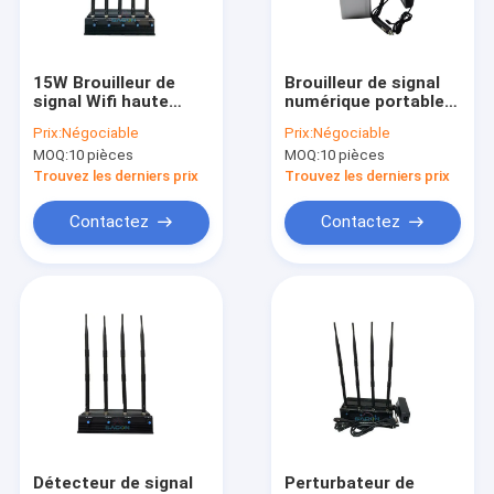
Le spectacle VR
À propos de nous
15W Brouilleur de
Brouilleur de signal
signal Wifi haute
numérique portable
Visite de l'usine
puissance avec 5
professionnel avec
Prix:
Négociable
Prix:
Négociable
antennes réglables
une puissance de
MOQ:
10 pièces
MOQ:
10 pièces
et portée de
sortie de 6,5 W, 4
Contrôle qualité
brouillage de 50m
antennes et une
Trouvez les derniers prix
Trouvez les derniers prix
portée de brouillage
de 30 m
Contactez-nous
Contactez
Contactez
Nouvelles
Les affaires
Brouilleur de signal de téléphone portable
Brouilleur de signal de téléphone portable
Détecteur de signal
Perturbateur de