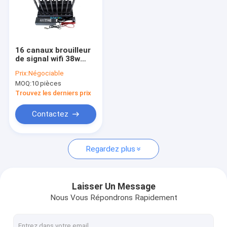
16 canaux brouilleur
de signal wifi 38w
avec une portée de
Prix:
Négociable
brouillage de 40m
MOQ:
10 pièces
pour salles de
réunion sécurisées
Trouvez les derniers prix
et musées
Contactez
Regardez plus
Laisser Un Message
Nous Vous Répondrons Rapidement