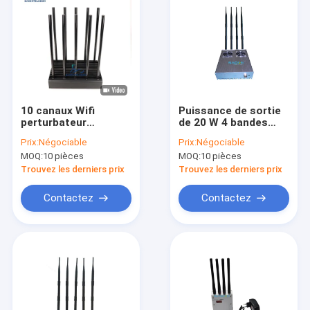
10 canaux Wifi
Puissance de sortie
perturbateur
de 20 W 4 bandes
brouilleur 100w
Détecteur de signal
Prix:
Négociable
Prix:
Négociable
WiFi avec une portée
MOQ:
10 pièces
MOQ:
10 pièces
de 50 m
Trouvez les derniers prix
Trouvez les derniers prix
Contactez
Contactez
À la maison
Produits
Vidéos