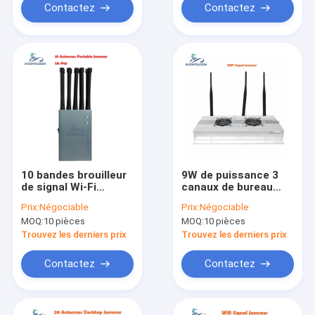
Contactez
Contactez
10 bandes brouilleur
9W de puissance 3
de signal Wi-Fi
canaux de bureau
portatif 5G 5 GHz 4G
Wifi signal brouilleur
Prix:
Négociable
Prix:
Négociable
3G 2.4G GPS 10w
avec une portée de
MOQ:
10 pièces
MOQ:
10 pièces
30m portée
100m pour les zones
sécurisées
Trouvez les derniers prix
Trouvez les derniers prix
Contactez
Contactez