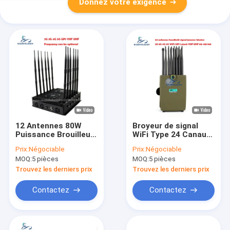
Donnez votre exigence
12 Antennes 80W
Broyeur de signal
Puissance Brouilleur
WiFi Type 24 Canaux
de Signal Multi-
Europe avec 150
Prix:
Négociable
Prix:
Négociable
Fréquences WiFi de
Minutes d'Autonomie
MOQ:
5 pièces
MOQ:
5 pièces
Bureau pour 2G 3G
et Rayon de Blindage
4G 5G WiFi GPS
de 30m
Trouvez les derniers prix
Trouvez les derniers prix
Contactez
Contactez