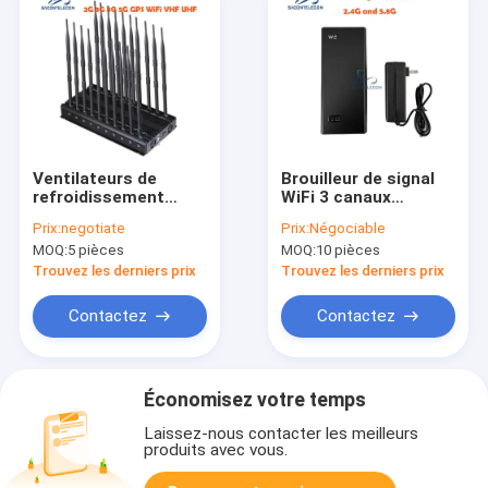
Ventilateurs de
Brouilleur de signal
refroidissement
WiFi 3 canaux
Détecteur de signal
AC240V avec portée
Prix:
negotiate
Prix:
Négociable
WiFi 2,4 GHz 5,2 GHz
de 20m et batterie
MOQ:
5 pièces
MOQ:
10 pièces
5,8 GHz 52w Pour les
portable de 4000mAH
musées Galeries
Trouvez les derniers prix
Trouvez les derniers prix
Contactez
Contactez
Économisez votre temps
Laissez-nous contacter les meilleurs
produits avec vous.