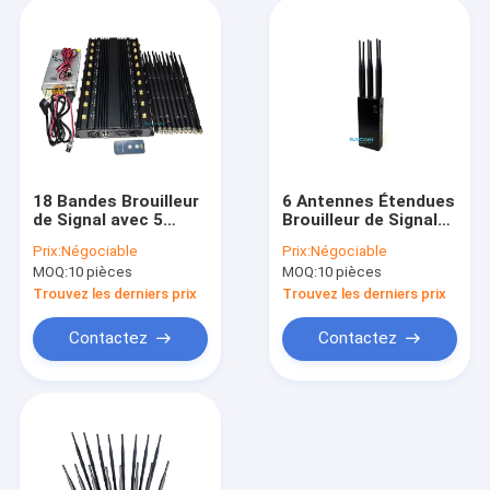
18 Bandes Brouilleur
6 Antennes Étendues
de Signal avec 5
Brouilleur de Signal
Ventilateurs de
Wifi Portable avec
Prix:
Négociable
Prix:
Négociable
Refroidissement et
Puissance de Sortie
MOQ:
10 pièces
MOQ:
10 pièces
Rayon de Brouillage
de 5 Watts et
de 40m pour Blocage
Batterie de 8000mAh
Trouvez les derniers prix
Trouvez les derniers prix
WiFi GPS VHF UHF
Contactez
Contactez